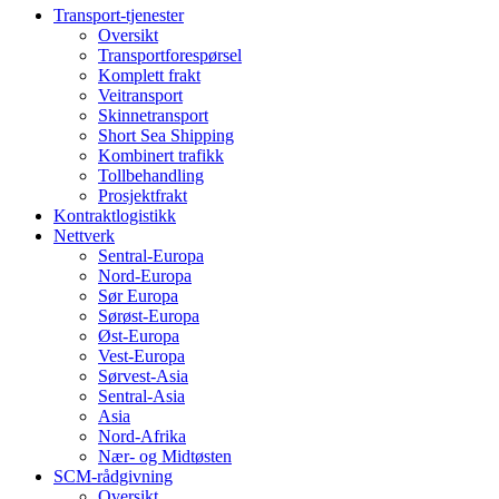
Transport-tjenester
Oversikt
Transportforespørsel
Komplett frakt
Veitransport
Skinnetransport
Short Sea Shipping
Kombinert trafikk
Tollbehandling
Prosjektfrakt
Kontraktlogistikk
Nettverk
Sentral-Europa
Nord-Europa
Sør Europa
Sørøst-Europa
Øst-Europa
Vest-Europa
Sørvest-Asia
Sentral-Asia
Asia
Nord-Afrika
Nær- og Midtøsten
SCM-rådgivning
Oversikt