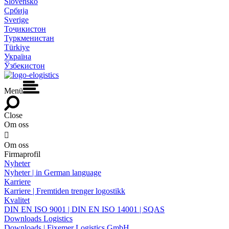
Slovensko
Србија
Sverige
Тоҷикистон
Туркменистан
Türkiye
Україна
Ўзбекистон
Menü
Close
Om oss

Om oss
Firmaprofil
Nyheter
Nyheter | in German language
Karriere
Karriere | Fremtiden trenger logostikk
Kvalitet
DIN EN ISO 9001 | DIN EN ISO 14001 | SQAS
Downloads Logistics
Downloads | Fixemer Logistics GmbH