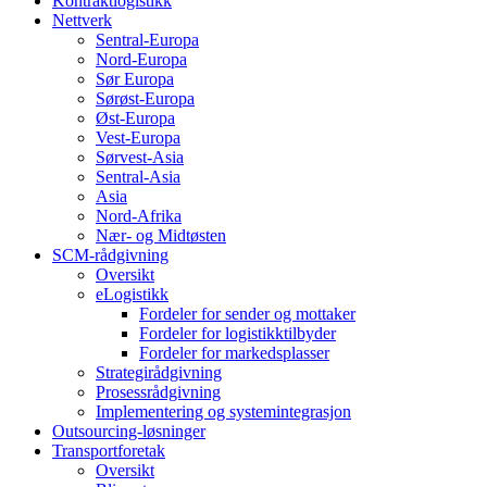
Kontraktlogistikk
Nettverk
Sentral-Europa
Nord-Europa
Sør Europa
Sørøst-Europa
Øst-Europa
Vest-Europa
Sørvest-Asia
Sentral-Asia
Asia
Nord-Afrika
Nær- og Midtøsten
SCM-rådgivning
Oversikt
eLogistikk
Fordeler for sender og mottaker
Fordeler for logistikktilbyder
Fordeler for markedsplasser
Strategirådgivning
Prosessrådgivning
Implementering og systemintegrasjon
Outsourcing-løsninger
Transportforetak
Oversikt