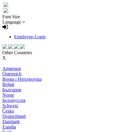
Font Size
Language
Employee-Login
Other Countries
X
Армения
Österreich
Bosna i Hercegovina
België
България
Norge
Белоруссия
Schweiz
Česko
Deutschland
Danmark
España