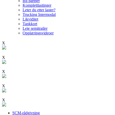
Bli partner
Komplettlastinger
Leter du etter laster?
Trucking Intermodal
Likviditet
Tankkort
Leie semitrailer
Opplæringsvideoer
X
X
X
X
X
SCM-rådgivning