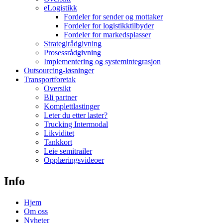
eLogistikk
Fordeler for sender og mottaker
Fordeler for logistikktilbyder
Fordeler for markedsplasser
Strategirådgivning
Prosessrådgivning
Implementering og systemintegrasjon
Outsourcing-løsninger
Transportforetak
Oversikt
Bli partner
Komplettlastinger
Leter du etter laster?
Trucking Intermodal
Likviditet
Tankkort
Leie semitrailer
Opplæringsvideoer
Info
Hjem
Om oss
Nyheter