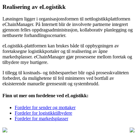
Realisering av eLogistikk
Løsningen ligger i organisasjonsformen til nettlogistikkplattformen
eChainManager. På Internett blir de involverte partnerne integrert
gjennom felles oppdragsadministrasjon, kollaborativ planlegging og
nettbaserte forhandlingsscenarier.
eLogistikk-plattformen kan brukes både til oppbygningen av
foretaksegne logistikkportaler og til realisering av åpne
markedsplasser. eChainManager gjør prosessene mellom foretak og
tilbydere mye hurtigere.
I tillegg til kostnads- og tidsbesparelser blir også prosesskvaliteten
forbedret, da mulighetene til feil minimeres ved bortfall av
eksisterende manuelle grensesnitt og systembrudd.
Finn ut mer om fordelene ved eLogistikk:
Fordeler for sender og mottaker
Fordeler for logistikktilbydere
Fordeler for markedsplasser