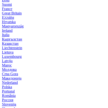
Eesti
Suomi
France
Great Britain
Ελλάδα
Hrvatska
Magyarország
Ireland
Italia
Кыргызстан
Қазақстан
Liechtenstein
Lietuva
Luxembourg
Latvija
Maroc
Молдова
Crna Gora
Македонија
Nederland
Polska
Portugal
România
Россия
Slovenija