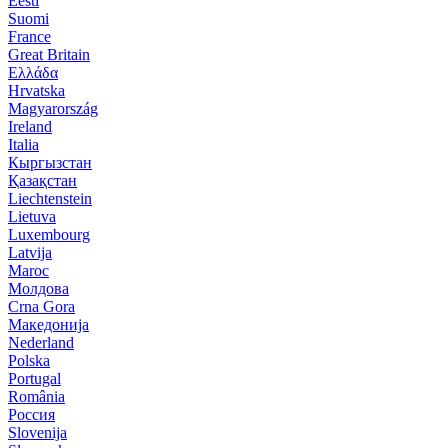
Eesti
Suomi
France
Great Britain
Ελλάδα
Hrvatska
Magyarország
Ireland
Italia
Кыргызстан
Қазақстан
Liechtenstein
Lietuva
Luxembourg
Latvija
Maroc
Молдова
Crna Gora
Македонија
Nederland
Polska
Portugal
România
Россия
Slovenija