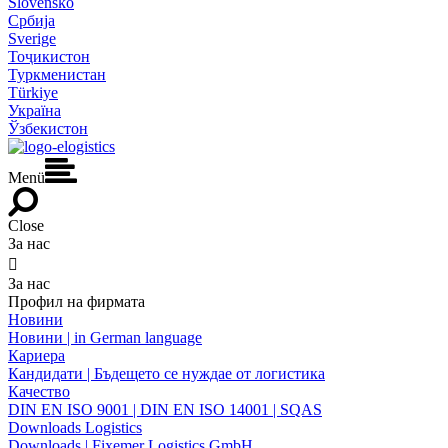
Slovensko
Србија
Sverige
Тоҷикистон
Туркменистан
Türkiye
Україна
Ўзбекистон
Menü
Close
За нас

За нас
Профил на фирмата
Новини
Новини | in German language
Кариера
Кандидати | Бъдещето се нуждае от логистика
Качество
DIN EN ISO 9001 | DIN EN ISO 14001 | SQAS
Downloads Logistics
Downloads | Fixemer Logistics GmbH