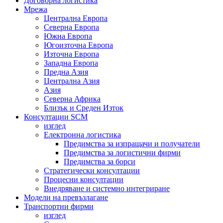
Договорна логистика
Мрежа
Централна Европа
Северна Европа
Южна Европа
Югоизточна Европа
Източна Европа
Западна Европа
Предна Азия
Централна Азия
Азия
Северна Африка
Близък и Среден Изток
Консултации SCM
изглед
Електронна логистика
Предимства за изпращачи и получатели
Предимства за логистични фирми
Предимства за борси
Стратегически консултации
Процесни консултации
Внедряване и системно интегриране
Модели на превъзлагане
Транспортни фирми
изглед