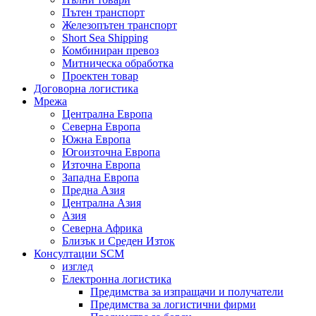
Пътен транспорт
Железопътен транспорт
Short Sea Shipping
Комбиниран превоз
Митническа обработка
Проектен товар
Договорна логистика
Мрежа
Централна Европа
Северна Европа
Южна Европа
Югоизточна Европа
Източна Европа
Западна Европа
Предна Азия
Централна Азия
Азия
Северна Африка
Близък и Среден Изток
Консултации SCM
изглед
Електронна логистика
Предимства за изпращачи и получатели
Предимства за логистични фирми