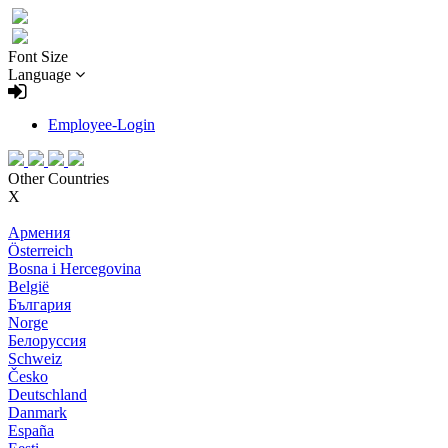
Font Size
Language
Employee-Login
Other Countries
X
Армения
Österreich
Bosna i Hercegovina
België
България
Norge
Белоруссия
Schweiz
Česko
Deutschland
Danmark
España