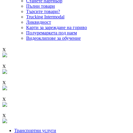
Станете партньор
Пълни товари
Търсите товари?
Trucking Intermodal
Ликвидност
Карти за зареждане на гориво
Полуремаркета под наем
Видеоклипове за обучение
X
X
X
X
X
Транспортни услуги