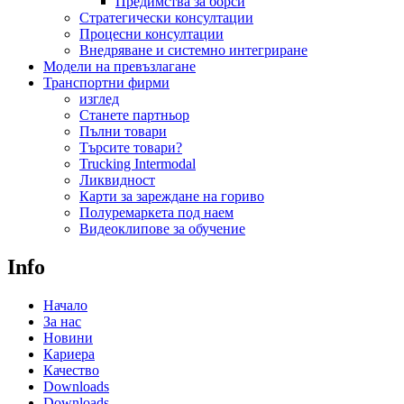
Предимства за борси
Стратегически консултации
Процесни консултации
Внедряване и системно интегриране
Модели на превъзлагане
Транспортни фирми
изглед
Станете партньор
Пълни товари
Търсите товари?
Trucking Intermodal
Ликвидност
Карти за зареждане на гориво
Полуремаркета под наем
Видеоклипове за обучение
Info
Начало
За нас
Новини
Кариера
Качество
Downloads
Downloads