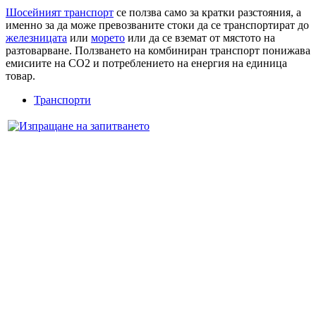
Шосейният транспорт
се ползва само за кратки разстояния, а
именно за да може превозваните стоки да се транспортират до
железницата
или
морето
или да се вземат от мястото на
разтоварване. Ползването на комбиниран транспорт понижава
емисиите на CO2 и потреблението на енергия на единица
товар.
Транспорти