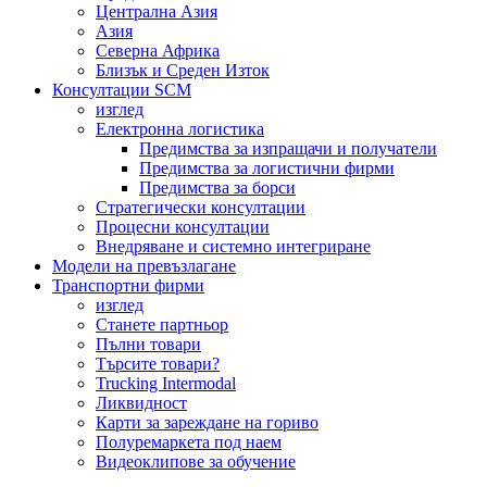
Централна Азия
Азия
Северна Африка
Близък и Среден Изток
Консултации SCM
изглед
Електронна логистика
Предимства за изпращачи и получатели
Предимства за логистични фирми
Предимства за борси
Стратегически консултации
Процесни консултации
Внедряване и системно интегриране
Модели на превъзлагане
Транспортни фирми
изглед
Станете партньор
Пълни товари
Търсите товари?
Trucking Intermodal
Ликвидност
Карти за зареждане на гориво
Полуремаркета под наем
Видеоклипове за обучение