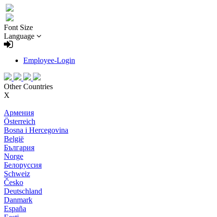
Font Size
Language
Employee-Login
Other Countries
X
Армения
Österreich
Bosna i Hercegovina
België
България
Norge
Белоруссия
Schweiz
Česko
Deutschland
Danmark
España