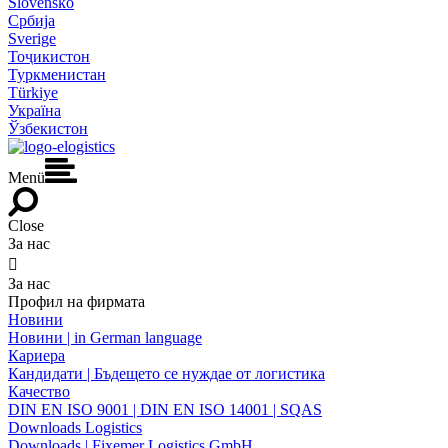
Slovensko
Србија
Sverige
Тоҷикистон
Туркменистан
Türkiye
Україна
Ўзбекистон
Menü
Close
За нас

За нас
Профил на фирмата
Новини
Новини | in German language
Кариера
Кандидати | Бъдещето се нуждае от логистика
Качество
DIN EN ISO 9001 | DIN EN ISO 14001 | SQAS
Downloads Logistics
Downloads | Fixemer Logistics GmbH