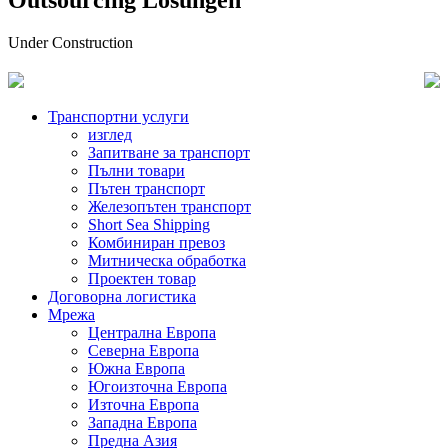
Outsourcing Lösungen
Under Construction
Транспортни услуги
изглед
Запитване за транспорт
Пълни товари
Пътен транспорт
Железопътен транспорт
Short Sea Shipping
Комбиниран превоз
Митническа обработка
Проектен товар
Договорна логистика
Мрежа
Централна Европа
Северна Европа
Южна Европа
Югоизточна Европа
Източна Европа
Западна Европа
Предна Азия