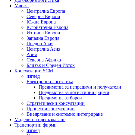
Договорна логистика
Мрежа
Централна Европа
Северна Европа
Южна Европа
Югоизточна Европа
Източна Европа
Западна Европа
Предна Азия
Централна Азия
Азия
Северна Африка
Близък и Среден Изток
Консултации SCM
изглед
Електронна логистика
Предимства за изпращачи и получатели
Предимства за логистични фирми
Предимства за борси
Стратегически консултации
Процесни консултации
Внедряване и системно интегриране
Модели на превъзлагане
Транспортни фирми
изглед