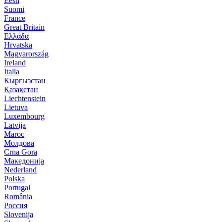
Eesti
Suomi
France
Great Britain
Ελλάδα
Hrvatska
Magyarország
Ireland
Italia
Кыргызстан
Қазақстан
Liechtenstein
Lietuva
Luxembourg
Latvija
Maroc
Молдова
Crna Gora
Македонија
Nederland
Polska
Portugal
România
Россия
Slovenija