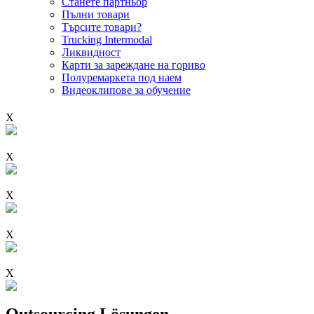
Станете партньор
Пълни товари
Търсите товари?
Trucking Intermodal
Ликвидност
Карти за зареждане на гориво
Полуремаркета под наем
Видеоклипове за обучение
X
X
X
X
X