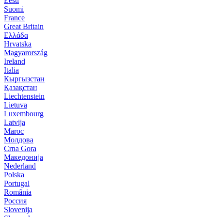
Eesti
Suomi
France
Great Britain
Ελλάδα
Hrvatska
Magyarország
Ireland
Italia
Кыргызстан
Қазақстан
Liechtenstein
Lietuva
Luxembourg
Latvija
Maroc
Молдова
Crna Gora
Македонија
Nederland
Polska
Portugal
România
Россия
Slovenija