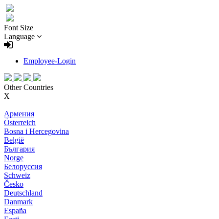
Font Size
Language
Employee-Login
Other Countries
X
Армения
Österreich
Bosna i Hercegovina
België
България
Norge
Белоруссия
Schweiz
Česko
Deutschland
Danmark
España