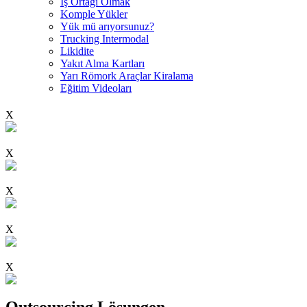
İş Ortağı Olmak
Komple Yükler
Yük mü arıyorsunuz?
Trucking Intermodal
Likidite
Yakıt Alma Kartları
Yarı Römork Araçlar Kiralama
Eğitim Videoları
X
X
X
X
X