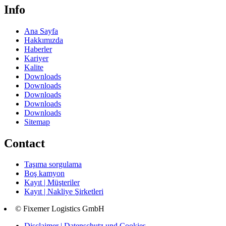
Info
Ana Sayfa
Hakkımızda
Haberler
Kariyer
Kalite
Downloads
Downloads
Downloads
Downloads
Downloads
Sitemap
Contact
Taşıma sorgulama
Boş kamyon
Kayıt | Müşteriler
Kayıt | Nakliye Şirketleri
© Fixemer Logistics GmbH
Disclaimer | Datenschutz und Cookies