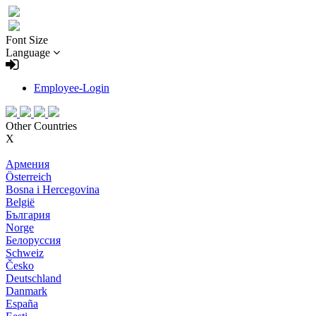
Font Size
Language
Employee-Login
Other Countries
X
Армения
Österreich
Bosna i Hercegovina
België
България
Norge
Белоруссия
Schweiz
Česko
Deutschland
Danmark
España