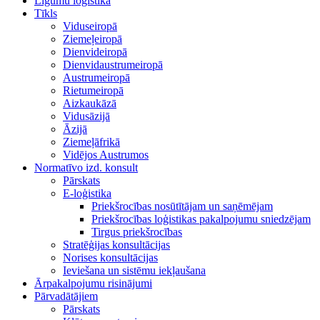
Līgumu loģistika
Tīkls
Viduseiropā
Ziemeļeiropā
Dienvideiropā
Dienvidaustrumeiropā
Austrumeiropā
Rietumeiropā
Aizkaukāzā
Vidusāzijā
Āzijā
Ziemeļāfrikā
Vidējos Austrumos
Normatīvo izd. konsult
Pārskats
E-loģistika
Priekšrocības nosūtītājam un saņēmējam
Priekšrocības loģistikas pakalpojumu sniedzējam
Tirgus priekšrocības
Stratēģijas konsultācijas
Norises konsultācijas
Ieviešana un sistēmu iekļaušana
Ārpakalpojumu risinājumi
Pārvadātājiem
Pārskats