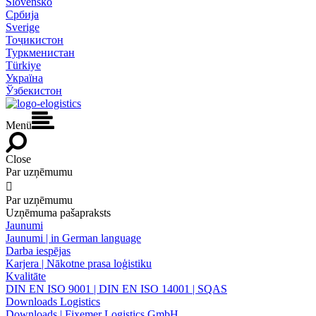
Slovensko
Србија
Sverige
Тоҷикистон
Туркменистан
Türkiye
Україна
Ўзбекистон
Menü
Close
Par uzņēmumu

Par uzņēmumu
Uzņēmuma pašapraksts
Jaunumi
Jaunumi | in German language
Darba iespējas
Karjera | Nākotne prasa loģistiku
Kvalitāte
DIN EN ISO 9001 | DIN EN ISO 14001 | SQAS
Downloads Logistics
Downloads | Fixemer Logistics GmbH