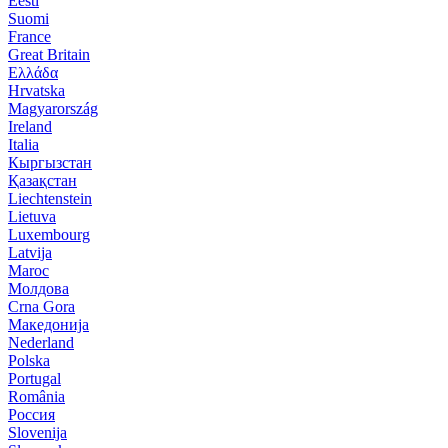
Eesti
Suomi
France
Great Britain
Ελλάδα
Hrvatska
Magyarország
Ireland
Italia
Кыргызстан
Қазақстан
Liechtenstein
Lietuva
Luxembourg
Latvija
Maroc
Молдова
Crna Gora
Македонија
Nederland
Polska
Portugal
România
Россия
Slovenija