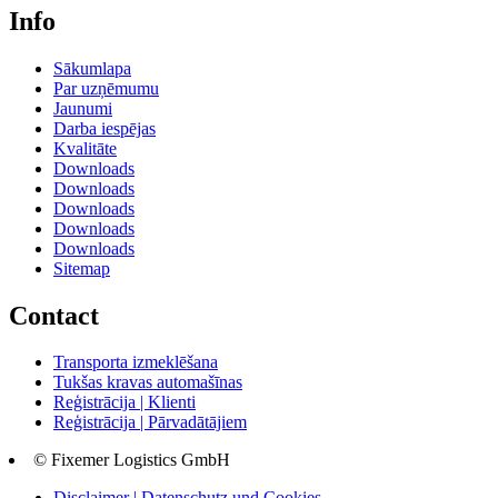
Info
Sākumlapa
Par uzņēmumu
Jaunumi
Darba iespējas
Kvalitāte
Downloads
Downloads
Downloads
Downloads
Downloads
Sitemap
Contact
Transporta izmeklēšana
Tukšas kravas automašīnas
Reģistrācija | Klienti
Reģistrācija | Pārvadātājiem
© Fixemer Logistics GmbH
Disclaimer | Datenschutz und Cookies