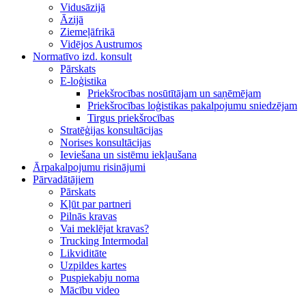
Vidusāzijā
Āzijā
Ziemeļāfrikā
Vidējos Austrumos
Normatīvo izd. konsult
Pārskats
E-loģistika
Priekšrocības nosūtītājam un saņēmējam
Priekšrocības loģistikas pakalpojumu sniedzējam
Tirgus priekšrocības
Stratēģijas konsultācijas
Norises konsultācijas
Ieviešana un sistēmu iekļaušana
Ārpakalpojumu risinājumi
Pārvadātājiem
Pārskats
Kļūt par partneri
Pilnās kravas
Vai meklējat kravas?
Trucking Intermodal
Likviditāte
Uzpildes kartes
Puspiekabju noma
Mācību video