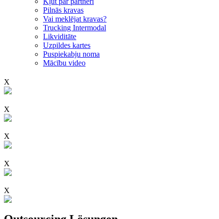
Kļūt par partneri
Pilnās kravas
Vai meklējat kravas?
Trucking Intermodal
Likviditāte
Uzpildes kartes
Puspiekabju noma
Mācību video
X
X
X
X
X