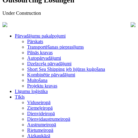
Outsourcing Lösungen
Under Construction
Pārvadājumu pakalpojumi
Pārskats
Transportēšanas pieprasījums
Pilnās kravas
Autopārvadājumi
Dzelzceļa pārvadājumi
Short Sea Shipping jeb īsjūras ķuģošana
Kombinētie pārvadājumi
Muitošana
Projektu kravas
Līgumu loģistika
Tīkls
Viduseiropā
Ziemeļeiropā
Dienvideiropā
Dienvidaustrumeiropā
Austrumeiropā
Rietumeiropā
Aizkaukāzā