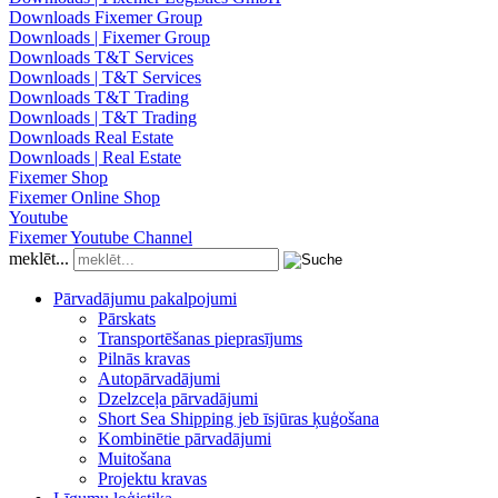
Downloads Fixemer Group
Downloads | Fixemer Group
Downloads T&T Services
Downloads | T&T Services
Downloads T&T Trading
Downloads | T&T Trading
Downloads Real Estate
Downloads | Real Estate
Fixemer Shop
Fixemer Online Shop
Youtube
Fixemer Youtube Channel
meklēt...
Pārvadājumu pakalpojumi
Pārskats
Transportēšanas pieprasījums
Pilnās kravas
Autopārvadājumi
Dzelzceļa pārvadājumi
Short Sea Shipping jeb īsjūras ķuģošana
Kombinētie pārvadājumi
Muitošana
Projektu kravas