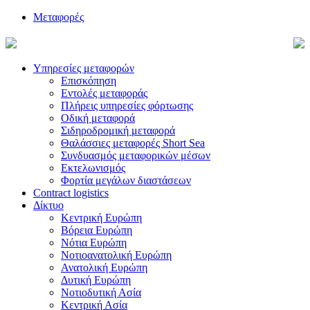
Μεταφορές
Υπηρεσίες μεταφορών
Επισκόπηση
Εντολές μεταφοράς
Πλήρεις υπηρεσίες φόρτωσης
Οδική μεταφορά
Σιδηροδρομική μεταφορά
Θαλάσσιες μεταφορές Short Sea
Συνδυασμός μεταφορικών μέσων
Εκτελωνισμός
Φορτία μεγάλων διαστάσεων
Contract logistics
Δίκτυο
Κεντρική Ευρώπη
Βόρεια Ευρώπη
Νότια Ευρώπη
Νοτιοανατολική Ευρώπη
Ανατολική Ευρώπη
Δυτική Ευρώπη
Νοτιοδυτική Ασία
Κεντρική Ασία