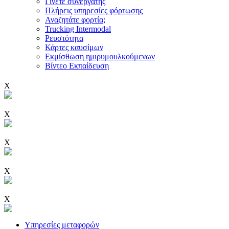
Γίνετε συνεργάτης
Πλήρεις υπηρεσίες φόρτωσης
Αναζητάτε φορτία;
Trucking Intermodal
Ρευστότητα
Κάρτες καυσίμων
Εκμίσθωση ημιρυμουλκούμενων
Βίντεο Εκπαίδευση
X
X
X
X
X
Υπηρεσίες μεταφορών