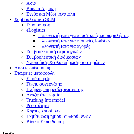
Ασία
Βόρεια Αφρική
Εγγύς και Μέση Ανατολή
Συμβουλευτική SCM
Επισκόπηση
eLogistics
Πλεονεκτήματα για αποστολείς και παραλήπτες
Πλεονεκτήματα για εταιρείες logistics
Πλεονεκτήματα για αγορές
Συμβουλευτική στρατηγικών
Συμβουλευτική διαδικασιών
Υλοποίηση & ολοκλήρωση συστημάτων
Λύσεις outsourcing
Εταιρείες μεταφορών
Επισκόπηση
Γίνετε συνεργάτης
Πλήρεις υπηρεσίες φόρτωσης
Αναζητάτε φορτία;
Trucking Intermodal
Ρευστότητα
Κάρτες καυσίμων
Εκμίσθωση ημιρυμουλκούμενων
Βίντεο Εκπαίδευση