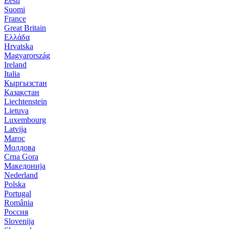
Eesti
Suomi
France
Great Britain
Ελλάδα
Hrvatska
Magyarország
Ireland
Italia
Кыргызстан
Қазақстан
Liechtenstein
Lietuva
Luxembourg
Latvija
Maroc
Молдова
Crna Gora
Македонија
Nederland
Polska
Portugal
România
Россия
Slovenija