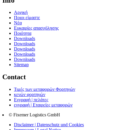
Info
Αρχική
Ποιοι είμαστε
Νέα
Ευκαιρίες απασχόλησης
Ποιότητα
Downloads
Downloads
Downloads
Downloads
Downloads
Sitemap
Contact
Τιμές των μεταφορών Φορτηγών
κενών φορτηγών
Εγγραφή | πελάτες
εγγραφή | Εταιρείες μεταφορών
© Fixemer Logistics GmbH
Disclaimer | Datenschutz und Cookies
Impressum | Legal Notice