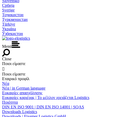
Slovensko
Србија
Sverige
Тоҷикистон
Туркменистан
Türkiye
Україна
Ўзбекистон
Menü
Close
Ποιοι είμαστε

Ποιοι είμαστε
Εταιρικό προφίλ
Νέα
Νέα | in German language
Ευκαιρίες απασχόλησης
Ευκαιρίες καριέρας | Το μέλλον χρειάζεται Logistics
Ποιότητα
DIN EN ISO 9001 | DIN EN ISO 14001 | SQAS
Downloads Logistics
Downloads | Fixemer Logistics GmbH