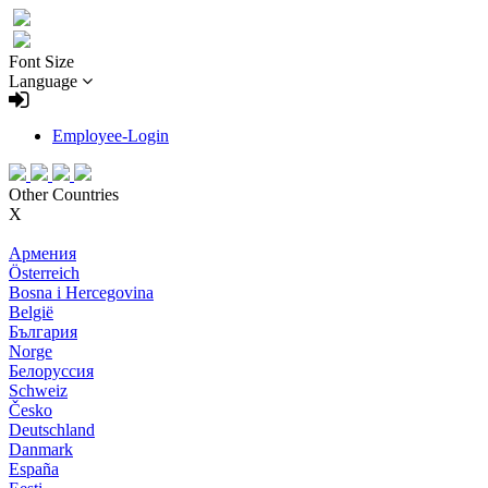
Font Size
Language
Employee-Login
Other Countries
X
Армения
Österreich
Bosna i Hercegovina
België
България
Norge
Белоруссия
Schweiz
Česko
Deutschland
Danmark
España