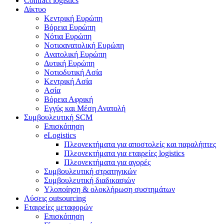
Contract logistics
Δίκτυο
Κεντρική Ευρώπη
Βόρεια Ευρώπη
Νότια Ευρώπη
Νοτιοανατολική Ευρώπη
Ανατολική Ευρώπη
Δυτική Ευρώπη
Νοτιοδυτική Ασία
Κεντρική Ασία
Ασία
Βόρεια Αφρική
Εγγύς και Μέση Ανατολή
Συμβουλευτική SCM
Επισκόπηση
eLogistics
Πλεονεκτήματα για αποστολείς και παραλήπτες
Πλεονεκτήματα για εταιρείες logistics
Πλεονεκτήματα για αγορές
Συμβουλευτική στρατηγικών
Συμβουλευτική διαδικασιών
Υλοποίηση & ολοκλήρωση συστημάτων
Λύσεις outsourcing
Εταιρείες μεταφορών
Επισκόπηση