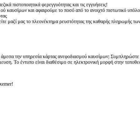
εζικά πιστοποιητικά φερεγγυότητας και τις εγγυήσεις!
ού καυσίμων και αφαιρούμε το ποσό από το ανοιχτό πιστωτικό υπόλο
ρτας
τε μαζί μας το πλεονέκτημα ρευστότητας της καθαρής πληρωμής τω
ε άμεσα την υπηρεσία κάρτας ανεφοδιασμού καυσίμων; Συμπληρώστε 
υση. Το έντυπο είναι διαθέσιμο σε ηλεκτρονική μορφή στην τοποθεσί
xemer!