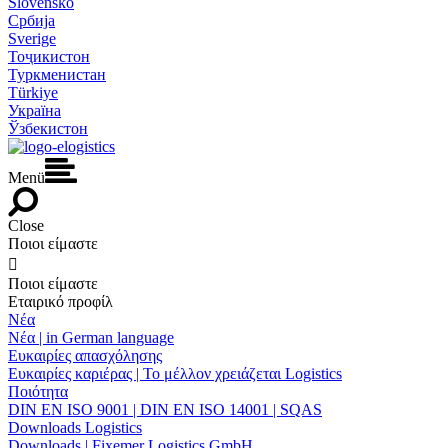
Slovensko
Србија
Sverige
Тоҷикистон
Туркменистан
Türkiye
Україна
Ўзбекистон
Menü
Close
Ποιοι είμαστε

Ποιοι είμαστε
Εταιρικό προφίλ
Νέα
Νέα | in German language
Ευκαιρίες απασχόλησης
Ευκαιρίες καριέρας | Το μέλλον χρειάζεται Logistics
Ποιότητα
DIN EN ISO 9001 | DIN EN ISO 14001 | SQAS
Downloads Logistics
Downloads | Fixemer Logistics GmbH