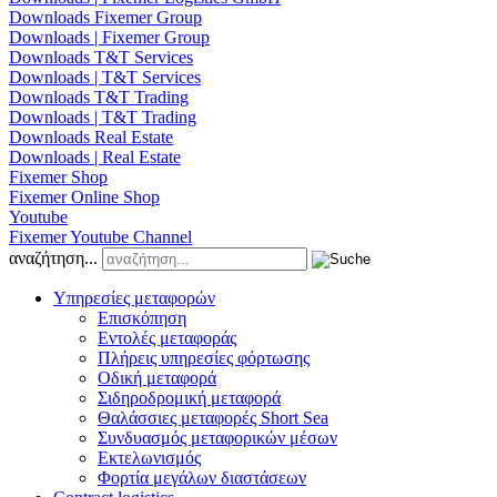
Downloads Fixemer Group
Downloads | Fixemer Group
Downloads T&T Services
Downloads | T&T Services
Downloads T&T Trading
Downloads | T&T Trading
Downloads Real Estate
Downloads | Real Estate
Fixemer Shop
Fixemer Online Shop
Youtube
Fixemer Youtube Channel
αναζήτηση...
Υπηρεσίες μεταφορών
Επισκόπηση
Εντολές μεταφοράς
Πλήρεις υπηρεσίες φόρτωσης
Οδική μεταφορά
Σιδηροδρομική μεταφορά
Θαλάσσιες μεταφορές Short Sea
Συνδυασμός μεταφορικών μέσων
Εκτελωνισμός
Φορτία μεγάλων διαστάσεων