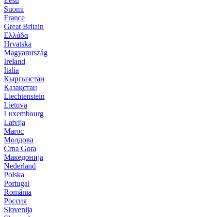
Eesti
Suomi
France
Great Britain
Ελλάδα
Hrvatska
Magyarország
Ireland
Italia
Кыргызстан
Қазақстан
Liechtenstein
Lietuva
Luxembourg
Latvija
Maroc
Молдова
Crna Gora
Македонија
Nederland
Polska
Portugal
România
Россия
Slovenija