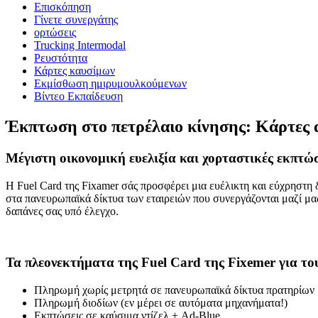
Επισκόπηση
Γίνετε συνεργάτης
ορτώσεις
Trucking Intermodal
Ρευστότητα
Κάρτες καυσίμων
Εκμίσθωση ημιρυμουλκούμενων
Βίντεο Εκπαίδευση
Έκπτωση στο πετρέλαιο κίνησης: Κάρτες 
Μέγιστη οικονομική ευελιξία και χορταστικές εκπτώσ
Η Fuel Card της Fixamer σάς προσφέρει μια ευέλικτη και εύχρηστη
στα πανευρωπαϊκά δίκτυα των εταιρειών που συνεργάζονται μαζί μας
δαπάνες σας υπό έλεγχο.
Τα πλεονεκτήματα της Fuel Card της Fixemer για το
Πληρωμή χωρίς μετρητά σε πανευρωπαϊκά δίκτυα πρατηρίων
Πληρωμή διοδίων (εν μέρει σε αυτόματα μηχανήματα!)
Εκπτώσεις σε καύσιμα ντίζελ + Ad-Blue