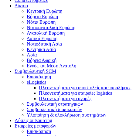
Contract logistics
Δίκτυο
Κεντρική Ευρώπη
Βόρεια Ευρώπη
Νότια Ευρώπη
Νοτιοανατολική Ευρώπη
Ανατολική Ευρώπη
Δυτική Ευρώπη
Νοτιοδυτική Ασία
Κεντρική Ασία
Ασία
Βόρεια Αφρική
Εγγύς και Μέση Ανατολή
Συμβουλευτική SCM
Επισκόπηση
eLogistics
Πλεονεκτήματα για αποστολείς και παραλήπτες
Πλεονεκτήματα για εταιρείες logistics
Πλεονεκτήματα για αγορές
Συμβουλευτική στρατηγικών
Συμβουλευτική διαδικασιών
Υλοποίηση & ολοκλήρωση συστημάτων
Λύσεις outsourcing
Εταιρείες μεταφορών
Επισκόπηση