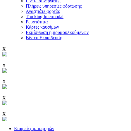
Γίνετε συνεργάτης
Πλήρεις υπηρεσίες φόρτωσης
Αναζητάτε φορτία;
Trucking Intermodal
Ρευστότητα
Κάρτες καυσίμων
Εκμίσθωση ημιρυμουλκούμενων
Βίντεο Εκπαίδευση
X
X
X
X
X
Εταιρείες μεταφορών