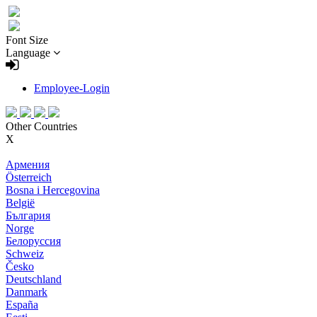
Font Size
Language
Employee-Login
Other Countries
X
Армения
Österreich
Bosna i Hercegovina
België
България
Norge
Белоруссия
Schweiz
Česko
Deutschland
Danmark
España