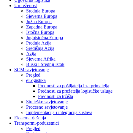
Ugovorna logistika
Umreženost
Srednja Europa
Sjeverna Europa
Južna Europa
Zapadna Europa
Istočna Europa
Jugoistočna Europa
Prednja Azija
Središnja Azija
Azija
Sjeverna Afrika
Bliski i Srednji Istok
SCM savjetovanje
Pregled
eLogistika
Prednosti za pošiljatelja i za primatelja
Prednosti za pružatelja logističke usluge
Prednosti za tržišta
Strateško savjetovanje
Procesno savjetovanje
Implementacija i integracija sustava
Eksterna rješenja
Transportni-poduzetnici
Pregled