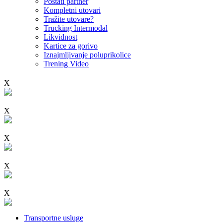
Postati partner
Kompletni utovari
Tražite utovare?
Trucking Intermodal
Likvidnost
Kartice za gorivo
Iznajmljivanje poluprikolice
Trening Video
X
X
X
X
X
Transportne usluge