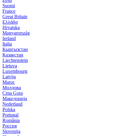
Eesti
Suomi
France
Great Britain
Ελλάδα
Hrvatska
Magyarország
Ireland
Italia
Кыргызстан
Қазақстан
Liechtenstein
Lietuva
Luxembourg
Latvija
Maroc
Молдова
Crna Gora
Македонија
Nederland
Polska
Portugal
România
Россия
Slovenija