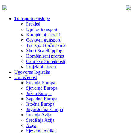
Transportne usluge
Pregled
Upit za transport
Kompletni utovari
Cestovni transport
Transport tračnicama
Short Sea Shipping
Kombinirani promet
Carinske formalnosti
Projektni utovar
Ugovorna logistika
Umreženost
Srednja Europa
Sjeverna Europa
Južna Europa
Zapadna Europa
Istočna Europa
Jugoistočna Europa
Prednja Azija
Središnja Azija
Azija
Sjeverna Afrika