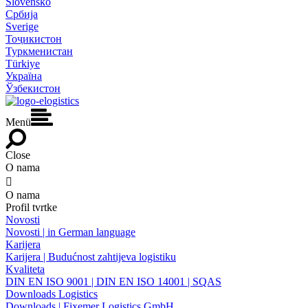
Slovensko
Србија
Sverige
Тоҷикистон
Туркменистан
Türkiye
Україна
Ўзбекистон
Menü
Close
O nama

O nama
Profil tvrtke
Novosti
Novosti | in German language
Karijera
Karijera | Budućnost zahtijeva logistiku
Kvaliteta
DIN EN ISO 9001 | DIN EN ISO 14001 | SQAS
Downloads Logistics
Downloads | Fixemer Logistics GmbH