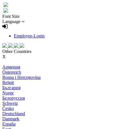
Font Size
Language
Employee-Login
Other Countries
X
Армения
Österreich
Bosna i Hercegovina
België
България
Norge
Белоруссия
Schweiz
Česko
Deutschland
Danmark
España