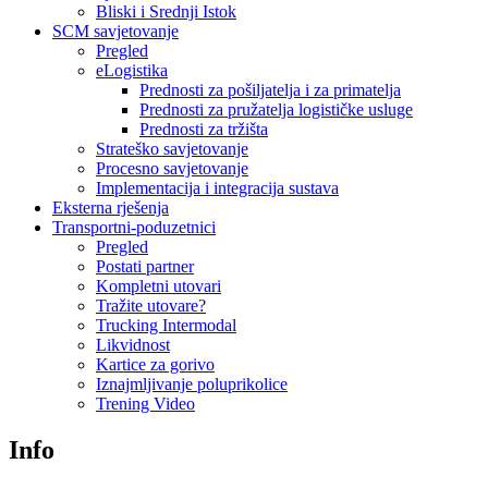
Bliski i Srednji Istok
SCM savjetovanje
Pregled
eLogistika
Prednosti za pošiljatelja i za primatelja
Prednosti za pružatelja logističke usluge
Prednosti za tržišta
Strateško savjetovanje
Procesno savjetovanje
Implementacija i integracija sustava
Eksterna rješenja
Transportni-poduzetnici
Pregled
Postati partner
Kompletni utovari
Tražite utovare?
Trucking Intermodal
Likvidnost
Kartice za gorivo
Iznajmljivanje poluprikolice
Trening Video
Info