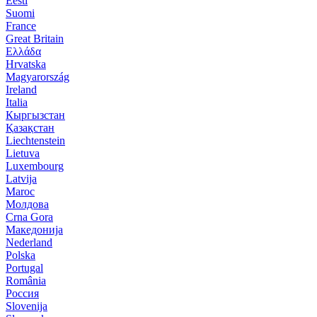
Eesti
Suomi
France
Great Britain
Ελλάδα
Hrvatska
Magyarország
Ireland
Italia
Кыргызстан
Қазақстан
Liechtenstein
Lietuva
Luxembourg
Latvija
Maroc
Молдова
Crna Gora
Македонија
Nederland
Polska
Portugal
România
Россия
Slovenija