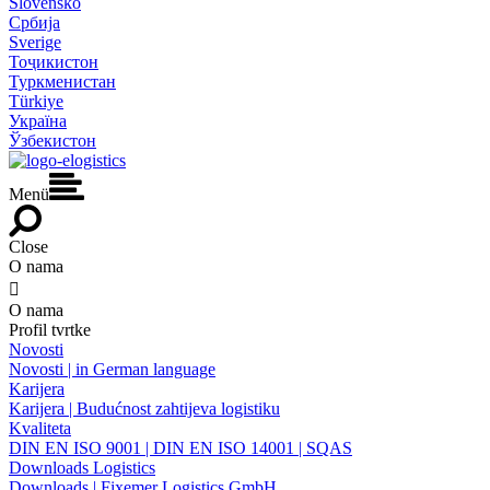
Slovensko
Србија
Sverige
Тоҷикистон
Туркменистан
Türkiye
Україна
Ўзбекистон
Menü
Close
O nama

O nama
Profil tvrtke
Novosti
Novosti | in German language
Karijera
Karijera | Budućnost zahtijeva logistiku
Kvaliteta
DIN EN ISO 9001 | DIN EN ISO 14001 | SQAS
Downloads Logistics
Downloads | Fixemer Logistics GmbH