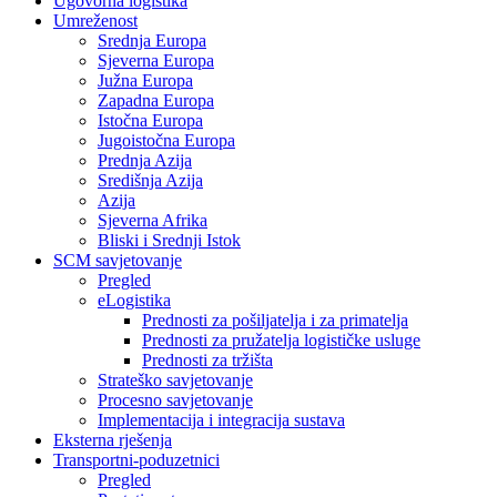
Ugovorna logistika
Umreženost
Srednja Europa
Sjeverna Europa
Južna Europa
Zapadna Europa
Istočna Europa
Jugoistočna Europa
Prednja Azija
Središnja Azija
Azija
Sjeverna Afrika
Bliski i Srednji Istok
SCM savjetovanje
Pregled
eLogistika
Prednosti za pošiljatelja i za primatelja
Prednosti za pružatelja logističke usluge
Prednosti za tržišta
Strateško savjetovanje
Procesno savjetovanje
Implementacija i integracija sustava
Eksterna rješenja
Transportni-poduzetnici
Pregled