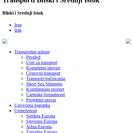
Transporti Bliski i Srednji Istok
Bliski i Srednji Istok
Iran
Irak
Transportne usluge
Pregled
Upit za transport
Kompletni utovari
Cestovni transport
Transport tračnicama
Short Sea Shipping
Kombinirani promet
Carinske formalnosti
Projektni utovar
Ugovorna logistika
Umreženost
Srednja Europa
Sjeverna Europa
Južna Europa
Zapadna Europa