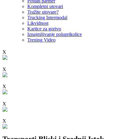
Postati partner
Kompletni utovari
Tražite utovare?
Trucking Intermodal
Likvidnost
Kartice za gorivo
Iznajmljivanje poluprikolice
Trening Video
X
X
X
X
X