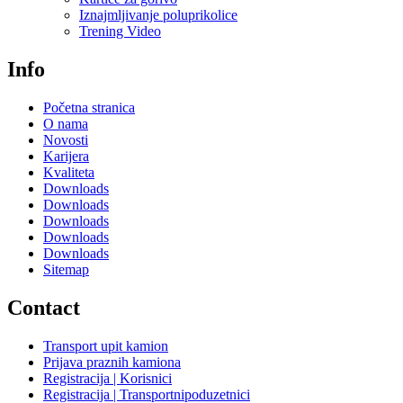
Iznajmljivanje poluprikolice
Trening Video
Info
Početna stranica
O nama
Novosti
Karijera
Kvaliteta
Downloads
Downloads
Downloads
Downloads
Downloads
Sitemap
Contact
Transport upit kamion
Prijava praznih kamiona
Registracija | Korisnici
Registracija | Transportnipoduzetnici