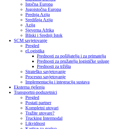
Istočna Europa
Jugoistočna Europa
Prednja Azija
Središnja Azija
Azija
Sjeverna Afrika
Bliski i Srednji Istok
SCM savjetovanje
Pregled
eLogistika
Prednosti za pošiljatelja i za primatelja
Prednosti za pružatelja logističke usluge
Prednosti za tržišta
Strateško savjetovanje
Procesno savjetovanje
Implementacija i integracija sustava
Eksterna rješenja
Transportni-poduzetnici
Pregled
Postati partner
Kompletni utovari
Tražite utovare?
Trucking Intermodal
Likvidnost
Kartice za gorivo