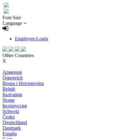
Font Size
Language
Employee-Login
Other Countries
X
Армения
Österreich
Bosna i Hercegovina
België
България
Norge
Белоруссия
Schweiz
Česko
Deutschland
Danmark
España