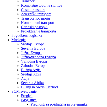
Transport
Kompletne tovorne storitve
Cestni transport
Železniški transport
Transport po morju
Kombinirani transport
Carinski postopki
Projektiranje transporta
Pogodbena logistika
Mreženje
Srednja Evropa
Severna Evropa
Južna Evropa
Južno-vzhodna Evropa
Vzhodna Evropa
Zahodna Evropa
Bližnja Azija
Srednja Azija
Azija
Severna Afrika
Bližnji in Srednji Vzhod
SCM svetovanje
Pregled
e-logistika
Prednosti za pošiljatelja in prejemnika