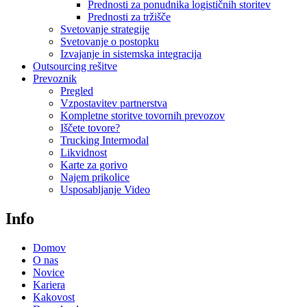
Prednosti za ponudnika logističnih storitev
Prednosti za tržišče
Svetovanje strategije
Svetovanje o postopku
Izvajanje in sistemska integracija
Outsourcing rešitve
Prevoznik
Pregled
Vzpostavitev partnerstva
Kompletne storitve tovornih prevozov
Iščete tovore?
Trucking Intermodal
Likvidnost
Karte za gorivo
Najem prikolice
Usposabljanje Video
Info
Domov
O nas
Novice
Kariera
Kakovost