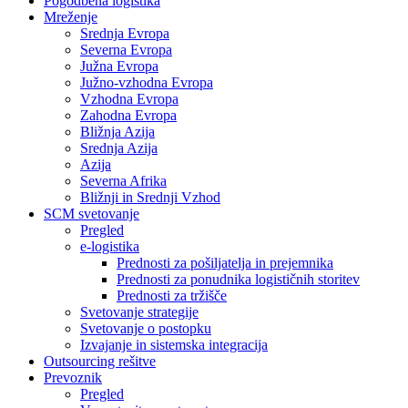
Pogodbena logistika
Mreženje
Srednja Evropa
Severna Evropa
Južna Evropa
Južno-vzhodna Evropa
Vzhodna Evropa
Zahodna Evropa
Bližnja Azija
Srednja Azija
Azija
Severna Afrika
Bližnji in Srednji Vzhod
SCM svetovanje
Pregled
e-logistika
Prednosti za pošiljatelja in prejemnika
Prednosti za ponudnika logističnih storitev
Prednosti za tržišče
Svetovanje strategije
Svetovanje o postopku
Izvajanje in sistemska integracija
Outsourcing rešitve
Prevoznik
Pregled