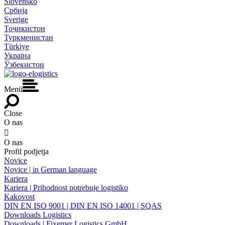
Slovensko
Србија
Sverige
Тоҷикистон
Туркменистан
Türkiye
Україна
Ўзбекистон
Menü
Close
O nas

O nas
Profil podjetja
Novice
Novice | in German language
Kariera
Kariera | Prihodnost potrebuje logistiko
Kakovost
DIN EN ISO 9001 | DIN EN ISO 14001 | SQAS
Downloads Logistics
Downloads | Fixemer Logistics GmbH