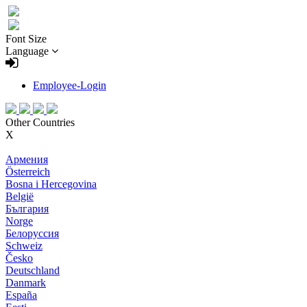
Font Size
Language
Employee-Login
Other Countries
X
Армения
Österreich
Bosna i Hercegovina
België
България
Norge
Белоруссия
Schweiz
Česko
Deutschland
Danmark
España