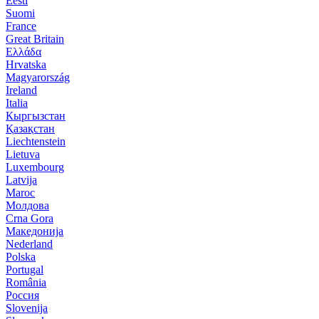
Eesti
Suomi
France
Great Britain
Ελλάδα
Hrvatska
Magyarország
Ireland
Italia
Кыргызстан
Қазақстан
Liechtenstein
Lietuva
Luxembourg
Latvija
Maroc
Молдова
Crna Gora
Македонија
Nederland
Polska
Portugal
România
Россия
Slovenija