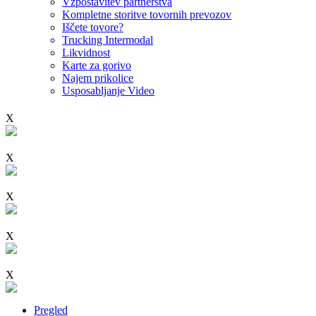
Vzpostavitev partnerstva
Kompletne storitve tovornih prevozov
Iščete tovore?
Trucking Intermodal
Likvidnost
Karte za gorivo
Najem prikolice
Usposabljanje Video
X
X
X
X
X
Pregled