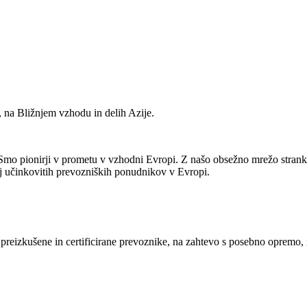
, na Bližnjem vzhodu in delih Azije.
 Smo pionirji v prometu v vzhodni Evropi. Z našo obsežno mrežo stra
j učinkovitih prevozniških ponudnikov v Evropi.
preizkušene in certificirane prevoznike, na zahtevo s posebno opremo,