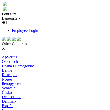
Font Size
Language
Employee-Login
Other Countries
X
Армения
Österreich
Bosna i Hercegovina
België
България
Norge
Белоруссия
Schweiz
Česko
Deutschland
Danmark
España