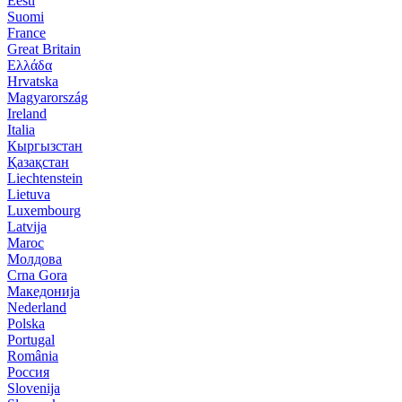
Eesti
Suomi
France
Great Britain
Ελλάδα
Hrvatska
Magyarország
Ireland
Italia
Кыргызстан
Қазақстан
Liechtenstein
Lietuva
Luxembourg
Latvija
Maroc
Молдова
Crna Gora
Македонија
Nederland
Polska
Portugal
România
Россия
Slovenija