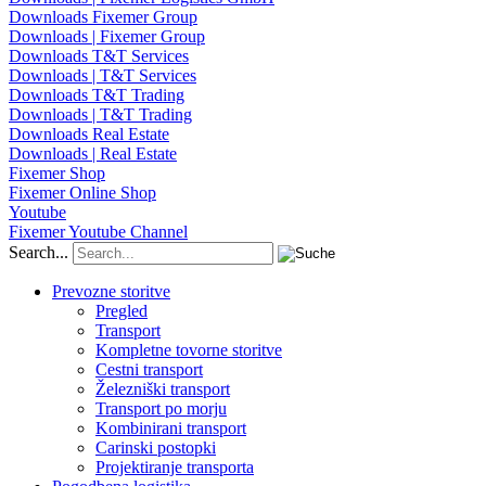
Downloads Fixemer Group
Downloads | Fixemer Group
Downloads T&T Services
Downloads | T&T Services
Downloads T&T Trading
Downloads | T&T Trading
Downloads Real Estate
Downloads | Real Estate
Fixemer Shop
Fixemer Online Shop
Youtube
Fixemer Youtube Channel
Search...
Prevozne storitve
Pregled
Transport
Kompletne tovorne storitve
Cestni transport
Železniški transport
Transport po morju
Kombinirani transport
Carinski postopki
Projektiranje transporta