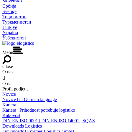
Slovensko
Србија
Sverige
Тоҷикистон
Туркменистан
Türkiye
Україна
Ўзбекистон
Menü
Close
O nas

O nas
Profil podjetja
Novice
Novice | in German language
Kariera
Kariera | Prihodnost potrebuje logistiko
Kakovost
DIN EN ISO 9001 | DIN EN ISO 14001 | SQAS
Downloads Logistics
Downloads | Fixemer Logistics GmbH