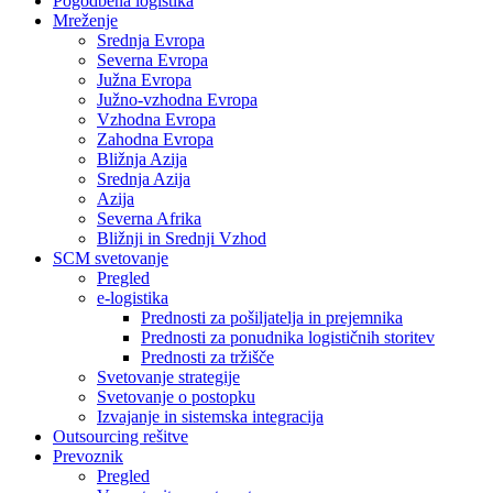
Pogodbena logistika
Mreženje
Srednja Evropa
Severna Evropa
Južna Evropa
Južno-vzhodna Evropa
Vzhodna Evropa
Zahodna Evropa
Bližnja Azija
Srednja Azija
Azija
Severna Afrika
Bližnji in Srednji Vzhod
SCM svetovanje
Pregled
e-logistika
Prednosti za pošiljatelja in prejemnika
Prednosti za ponudnika logističnih storitev
Prednosti za tržišče
Svetovanje strategije
Svetovanje o postopku
Izvajanje in sistemska integracija
Outsourcing rešitve
Prevoznik
Pregled