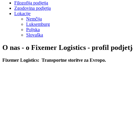
Filozofija podjetja
Zgodovina podjetja
Lokacije
Nemčija
Luksemburg
Poljska
Slovaška
O nas - o Fixemer Logistics - profil podjet
Fixemer Logistics: Transportne storitve za Evropo.