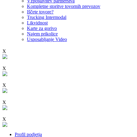
Vzpostavitev partnerstva
Kompletne storitve tovornih prevozov
Iščete tovore?
Trucking Intermodal
Likvidnost
Karte za gorivo
Najem prikolice
Usposabljanje Video
X
X
X
X
X
Profil podjetja