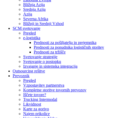
Bližnja Azija
Srednja Azija
Azija
Severna Afrika
Bližnji in Srednji Vzhod
SCM svetovanje
Pregled
e-logistika
Prednosti za pošiljatelja in prejemnika
Prednosti za ponudnika logističnih storitev
Prednosti za tržišče
Svetovanje strategije
Svetovanje o postopku
Izvajanje in sistemska integracija
Outsourcing rešitve
Prevoznik
Pregled
Vzpostavitev partnerstva
Kompletne storitve tovornih prevozov
Iščete tovore?
Trucking Intermodal
Likvidnost
Karte za gorivo
Najem prikolice