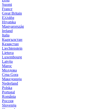
Eesti
Suomi
France
Great Britain
Ελλάδα
Hrvatska
Magyarország
Ireland
Italia
Кыргызстан
Қазақстан
Liechtenstein
Lietuva
Luxembourg
Latvija
Maroc
Молдова
Crna Gora
Македонија
Nederland
Polska
Portugal
România
Россия
Slovenija