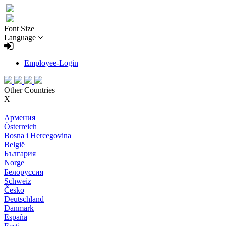
Font Size
Language
Employee-Login
Other Countries
X
Армения
Österreich
Bosna i Hercegovina
België
България
Norge
Белоруссия
Schweiz
Česko
Deutschland
Danmark
España