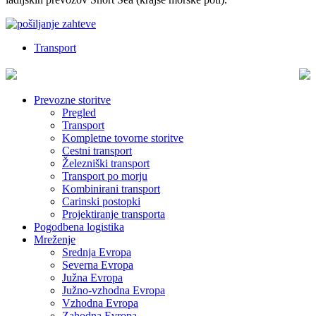
Transport
Prevozne storitve
Pregled
Transport
Kompletne tovorne storitve
Cestni transport
Železniški transport
Transport po morju
Kombinirani transport
Carinski postopki
Projektiranje transporta
Pogodbena logistika
Mreženje
Srednja Evropa
Severna Evropa
Južna Evropa
Južno-vzhodna Evropa
Vzhodna Evropa
Zahodna Evropa