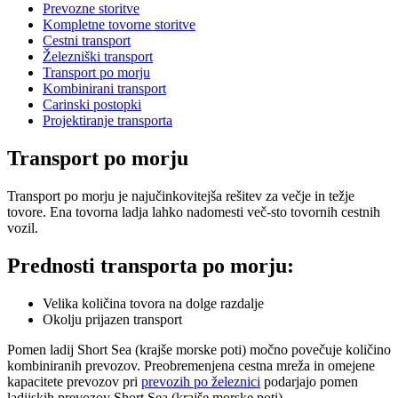
Prevozne storitve
Kompletne tovorne storitve
Cestni transport
Železniški transport
Transport po morju
Kombinirani transport
Carinski postopki
Projektiranje transporta
Transport po morju
Transport po morju je najučinkovitejša rešitev za večje in težje
tovore. Ena tovorna ladja lahko nadomesti več-sto tovornih cestnih
vozil.
Prednosti transporta po morju:
Velika količina tovora na dolge razdalje
Okolju prijazen transport
Pomen ladij Short Sea (krajše morske poti) močno povečuje količino
kombiniranih prevozov. Preobremenjena cestna mreža in omejene
kapacitete prevozov pri
prevozih po železnici
podarjajo pomen
ladijskih prevozov Short Sea (krajše morske poti).