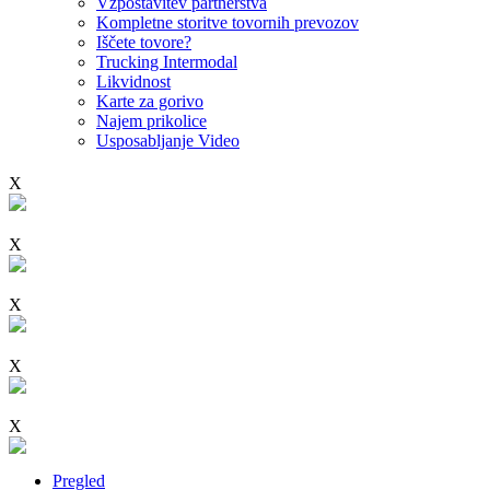
Vzpostavitev partnerstva
Kompletne storitve tovornih prevozov
Iščete tovore?
Trucking Intermodal
Likvidnost
Karte za gorivo
Najem prikolice
Usposabljanje Video
X
X
X
X
X
Pregled