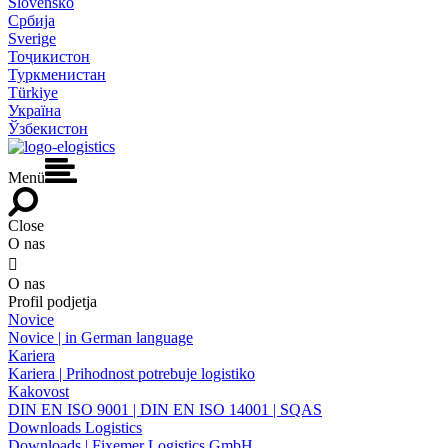
Slovensko
Србија
Sverige
Тоҷикистон
Туркменистан
Türkiye
Україна
Ўзбекистон
Menü
Close
O nas

O nas
Profil podjetja
Novice
Novice | in German language
Kariera
Kariera | Prihodnost potrebuje logistiko
Kakovost
DIN EN ISO 9001 | DIN EN ISO 14001 | SQAS
Downloads Logistics
Downloads | Fixemer Logistics GmbH