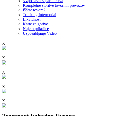
Vzpostavitev partnerstva
Kompletne storitve tovornih prevozov
Iščete tovore?
Trucking Intermodal
Likvidnost
Karte za gorivo
Najem prikolice
Usposabljanje Video
X
X
X
X
X