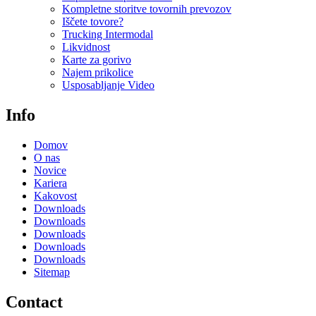
Kompletne storitve tovornih prevozov
Iščete tovore?
Trucking Intermodal
Likvidnost
Karte za gorivo
Najem prikolice
Usposabljanje Video
Info
Domov
O nas
Novice
Kariera
Kakovost
Downloads
Downloads
Downloads
Downloads
Downloads
Sitemap
Contact