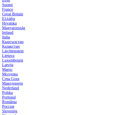
Eesti
Suomi
France
Great Britain
Ελλάδα
Hrvatska
Magyarország
Ireland
Italia
Кыргызстан
Қазақстан
Liechtenstein
Lietuva
Luxembourg
Latvija
Maroc
Молдова
Crna Gora
Македонија
Nederland
Polska
Portugal
România
Россия
Slovenija