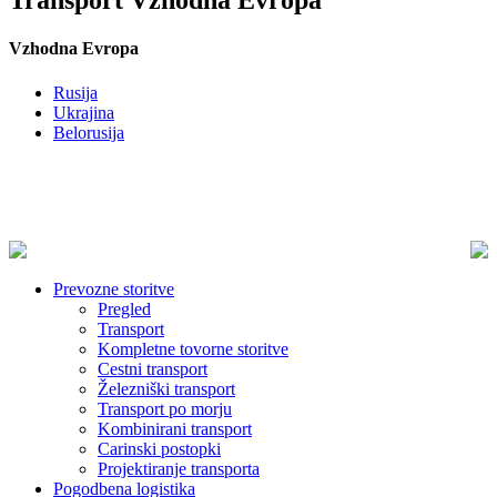
Transport Vzhodna Evropa
Vzhodna Evropa
Rusija
Ukrajina
Belorusija
Prevozne storitve
Pregled
Transport
Kompletne tovorne storitve
Cestni transport
Železniški transport
Transport po morju
Kombinirani transport
Carinski postopki
Projektiranje transporta
Pogodbena logistika