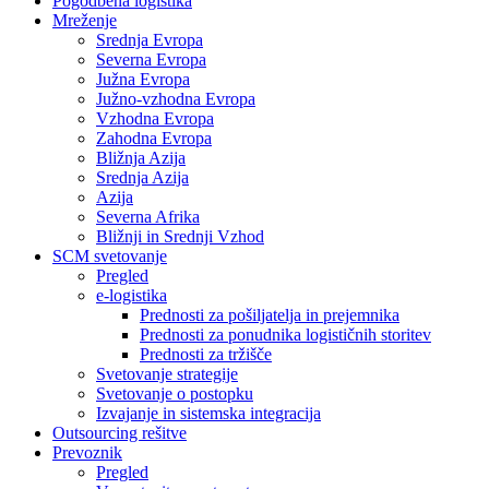
Pogodbena logistika
Mreženje
Srednja Evropa
Severna Evropa
Južna Evropa
Južno-vzhodna Evropa
Vzhodna Evropa
Zahodna Evropa
Bližnja Azija
Srednja Azija
Azija
Severna Afrika
Bližnji in Srednji Vzhod
SCM svetovanje
Pregled
e-logistika
Prednosti za pošiljatelja in prejemnika
Prednosti za ponudnika logističnih storitev
Prednosti za tržišče
Svetovanje strategije
Svetovanje o postopku
Izvajanje in sistemska integracija
Outsourcing rešitve
Prevoznik
Pregled