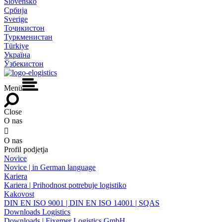
Slovensko
Србија
Sverige
Тоҷикистон
Туркменистан
Türkiye
Україна
Ўзбекистон
Menü
Close
O nas

O nas
Profil podjetja
Novice
Novice | in German language
Kariera
Kariera | Prihodnost potrebuje logistiko
Kakovost
DIN EN ISO 9001 | DIN EN ISO 14001 | SQAS
Downloads Logistics
Downloads | Fixemer Logistics GmbH