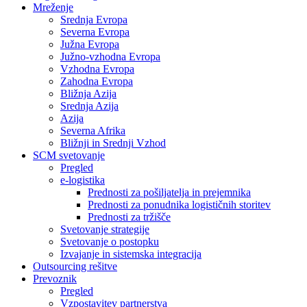
Mreženje
Srednja Evropa
Severna Evropa
Južna Evropa
Južno-vzhodna Evropa
Vzhodna Evropa
Zahodna Evropa
Bližnja Azija
Srednja Azija
Azija
Severna Afrika
Bližnji in Srednji Vzhod
SCM svetovanje
Pregled
e-logistika
Prednosti za pošiljatelja in prejemnika
Prednosti za ponudnika logističnih storitev
Prednosti za tržišče
Svetovanje strategije
Svetovanje o postopku
Izvajanje in sistemska integracija
Outsourcing rešitve
Prevoznik
Pregled
Vzpostavitev partnerstva