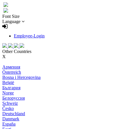
Font Size
Language
Employee-Login
Other Countries
X
Армения
Österreich
Bosna i Hercegovina
België
България
Norge
Белоруссия
Schweiz
Česko
Deutschland
Danmark
España