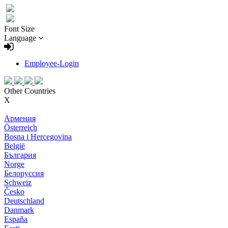
Font Size
Language
Employee-Login
Other Countries
X
Армения
Österreich
Bosna i Hercegovina
België
България
Norge
Белоруссия
Schweiz
Česko
Deutschland
Danmark
España