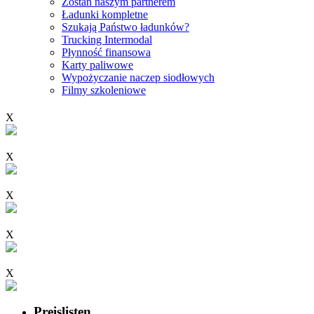
Zostań naszym partnerem
Ładunki kompletne
Szukają Państwo ładunków?
Trucking Intermodal
Płynność finansowa
Karty paliwowe
Wypożyczanie naczep siodłowych
Filmy szkoleniowe
X
X
X
X
X
Preislisten