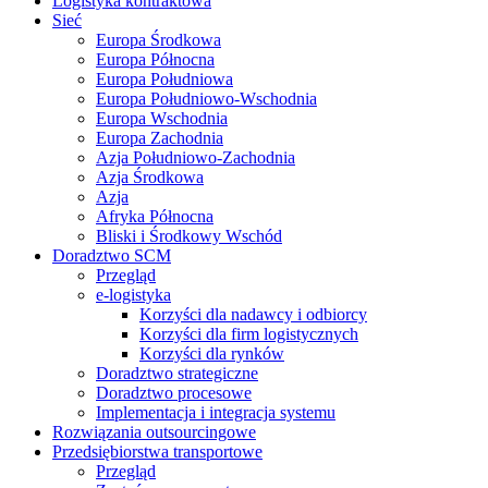
Logistyka kontraktowa
Sieć
Europa Środkowa
Europa Północna
Europa Południowa
Europa Południowo-Wschodnia
Europa Wschodnia
Europa Zachodnia
Azja Południowo-Zachodnia
Azja Środkowa
Azja
Afryka Północna
Bliski i Środkowy Wschód
Doradztwo SCM
Przegląd
e-logistyka
Korzyści dla nadawcy i odbiorcy
Korzyści dla firm logistycznych
Korzyści dla rynków
Doradztwo strategiczne
Doradztwo procesowe
Implementacja i integracja systemu
Rozwiązania outsourcingowe
Przedsiębiorstwa transportowe
Przegląd