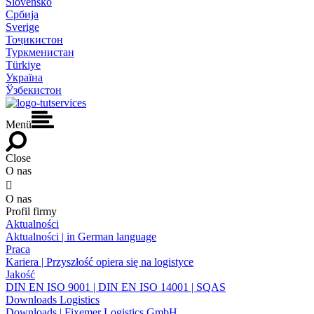
Slovensko
Србија
Sverige
Тоҷикистон
Туркменистан
Türkiye
Україна
Ўзбекистон
Menü
Close
O nas

O nas
Profil firmy
Aktualności
Aktualności | in German language
Praca
Kariera | Przyszłość opiera się na logistyce
Jakość
DIN EN ISO 9001 | DIN EN ISO 14001 | SQAS
Downloads Logistics
Downloads | Fixemer Logistics GmbH