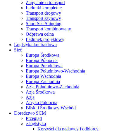
Zapytanie o transport
Ładunki kompletne
Transport drogowy
Transport szynowy
Short Sea Shipping
Transport kombinowany
Odprawa celna
Ładunek projektowy
Logistyka kontraktowa
Sieć
Europa Środkowa
Europa Północna
Europa Południowa
Europa Południowo-Wschodnia
Europa Wschodnia
Europa Zachodnia
Azja Południowo-Zachodnia
Azja Środkowa
Azja
Afryka Północna
Bliski i Środkowy Wschód
Doradztwo SCM
Przegląd
e-logistyka
Korzyści dla nadawcy i odbiorcy