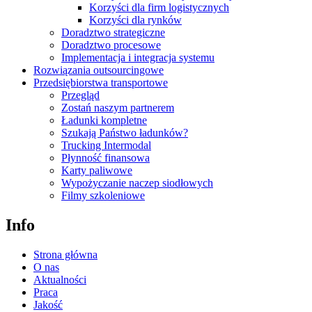
Korzyści dla firm logistycznych
Korzyści dla rynków
Doradztwo strategiczne
Doradztwo procesowe
Implementacja i integracja systemu
Rozwiązania outsourcingowe
Przedsiębiorstwa transportowe
Przegląd
Zostań naszym partnerem
Ładunki kompletne
Szukają Państwo ładunków?
Trucking Intermodal
Płynność finansowa
Karty paliwowe
Wypożyczanie naczep siodłowych
Filmy szkoleniowe
Info
Strona główna
O nas
Aktualności
Praca
Jakość