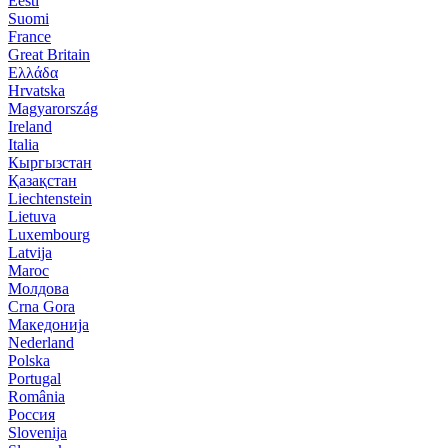
Eesti
Suomi
France
Great Britain
Ελλάδα
Hrvatska
Magyarország
Ireland
Italia
Кыргызстан
Қазақстан
Liechtenstein
Lietuva
Luxembourg
Latvija
Maroc
Молдова
Crna Gora
Македонија
Nederland
Polska
Portugal
România
Россия
Slovenija