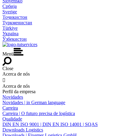
Slovensko
Србија
Sverige
Тоҷикистон
Туркменистан
Türkiye
Україна
Ўзбекистон
Menü
Close
Acerca de nós

Acerca de nós
Perfil da empresa
Novidades
Novidades | in German language
Carreira
Carreira | O futuro precisa de logística
Qualidade
DIN EN ISO 9001 | DIN EN ISO 14001 | SQAS
Downloads Logistics
Downloads | Fixemer Logistics GmbH