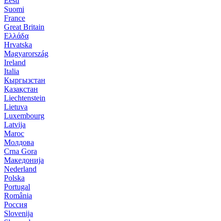
Eesti
Suomi
France
Great Britain
Ελλάδα
Hrvatska
Magyarország
Ireland
Italia
Кыргызстан
Қазақстан
Liechtenstein
Lietuva
Luxembourg
Latvija
Maroc
Молдова
Crna Gora
Македонија
Nederland
Polska
Portugal
România
Россия
Slovenija