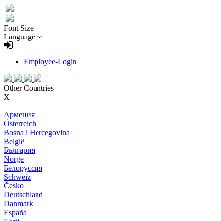
Font Size
Language
Employee-Login
Other Countries
X
Армения
Österreich
Bosna i Hercegovina
België
България
Norge
Белоруссия
Schweiz
Česko
Deutschland
Danmark
España