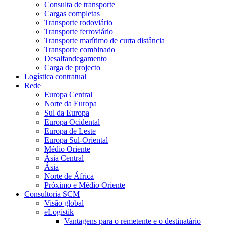
Consulta de transporte
Cargas completas
Transporte rodoviário
Transporte ferroviário
Transporte marítimo de curta distância
Transporte combinado
Desalfandegamento
Carga de projecto
Logística contratual
Rede
Europa Central
Norte da Europa
Sul da Europa
Europa Ocidental
Europa de Leste
Europa Sul-Oriental
Médio Oriente
Ásia Central
Ásia
Norte de África
Próximo e Médio Oriente
Consultoria SCM
Visão global
eLogistik
Vantagens para o remetente e o destinatário