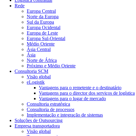
Logística contratual
Rede
Europa Central
Norte da Europa
Sul da Europa
Europa Ocidental
Europa de Leste
Europa Sul-Oriental
Médio Oriente
Ásia Central
Ásia
Norte de África
Próximo e Médio Oriente
Consultoria SCM
Visão global
eLogistik
Vantagens para o remetente e o destinatário
Vantagens para o director dos serviços de logística
Vantagens para o lugar de mercado
Consultoria estratégica
Consultoria de processos
Implementação e integração de sistemas
Soluções de Outsourcing
Empresa transportadora
Visão global