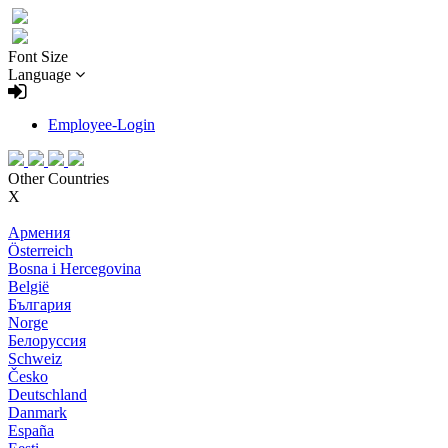
Font Size
Language
Employee-Login
Other Countries
X
Армения
Österreich
Bosna i Hercegovina
België
България
Norge
Белоруссия
Schweiz
Česko
Deutschland
Danmark
España