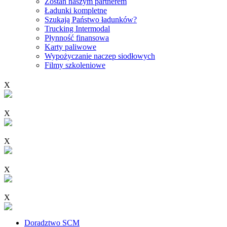
Zostań naszym partnerem
Ładunki kompletne
Szukają Państwo ładunków?
Trucking Intermodal
Płynność finansowa
Karty paliwowe
Wypożyczanie naczep siodłowych
Filmy szkoleniowe
X
X
X
X
X
Doradztwo SCM