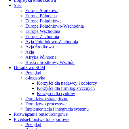
Logistyka kontraktowa
Sieć
Europa Środkowa
Europa Północna
Europa Południowa
Europa Południowo-Wschodnia
Europa Wschodnia
Europa Zachodnia
Azja Południowo-Zachodnia
Azja Środkowa
Azja
Afryka Północna
Bliski i Środkowy Wschód
Doradztwo SCM
Przegląd
e-logistyka
Korzyści dla nadawcy i odbiorcy
Korzyści dla firm logistycznych
Korzyści dla rynków
Doradztwo strategiczne
Doradztwo procesowe
Implementacja i integracja systemu
Rozwiązania outsourcingowe
Przedsiębiorstwa transportowe
Przegląd