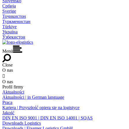
Slovensko
Србија
Sverige
Тоҷикистон
Туркменистан
Türkiye
Україна
Ўзбекистон
Menü
Close
O nas

O nas
Profil firmy
Aktualności
Aktualności | in German language
Praca
Kariera | Przyszłość opiera się na logistyce
Jakość
DIN EN ISO 9001 | DIN EN ISO 14001 | SQAS
Downloads Logistics
Downloads | Fixemer Logistics GmbH