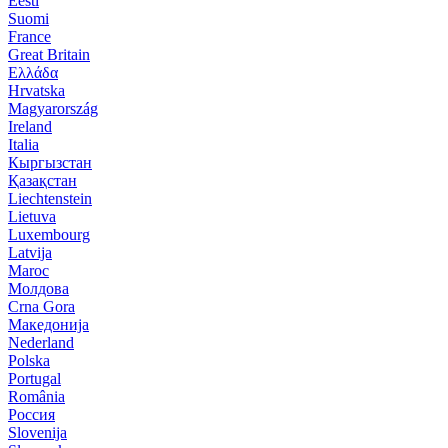
Eesti
Suomi
France
Great Britain
Ελλάδα
Hrvatska
Magyarország
Ireland
Italia
Кыргызстан
Қазақстан
Liechtenstein
Lietuva
Luxembourg
Latvija
Maroc
Молдова
Crna Gora
Македонија
Nederland
Polska
Portugal
România
Россия
Slovenija