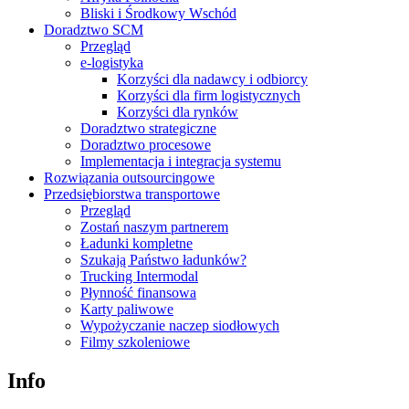
Bliski i Środkowy Wschód
Doradztwo SCM
Przegląd
e-logistyka
Korzyści dla nadawcy i odbiorcy
Korzyści dla firm logistycznych
Korzyści dla rynków
Doradztwo strategiczne
Doradztwo procesowe
Implementacja i integracja systemu
Rozwiązania outsourcingowe
Przedsiębiorstwa transportowe
Przegląd
Zostań naszym partnerem
Ładunki kompletne
Szukają Państwo ładunków?
Trucking Intermodal
Płynność finansowa
Karty paliwowe
Wypożyczanie naczep siodłowych
Filmy szkoleniowe
Info