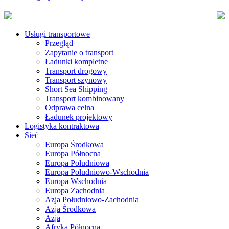
Usługi transportowe
Przegląd
Zapytanie o transport
Ładunki kompletne
Transport drogowy
Transport szynowy
Short Sea Shipping
Transport kombinowany
Odprawa celna
Ładunek projektowy
Logistyka kontraktowa
Sieć
Europa Środkowa
Europa Północna
Europa Południowa
Europa Południowo-Wschodnia
Europa Wschodnia
Europa Zachodnia
Azja Południowo-Zachodnia
Azja Środkowa
Azja
Afryka Północna