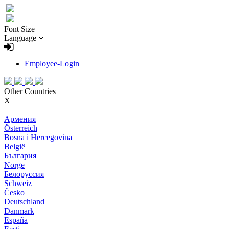
Font Size
Language
Employee-Login
Other Countries
X
Армения
Österreich
Bosna i Hercegovina
België
България
Norge
Белоруссия
Schweiz
Česko
Deutschland
Danmark
España