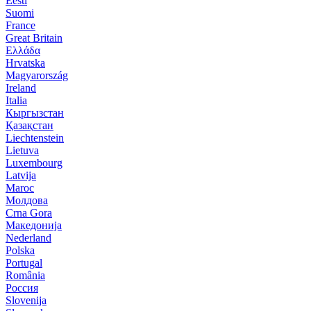
Eesti
Suomi
France
Great Britain
Ελλάδα
Hrvatska
Magyarország
Ireland
Italia
Кыргызстан
Қазақстан
Liechtenstein
Lietuva
Luxembourg
Latvija
Maroc
Молдова
Crna Gora
Македонија
Nederland
Polska
Portugal
România
Россия
Slovenija