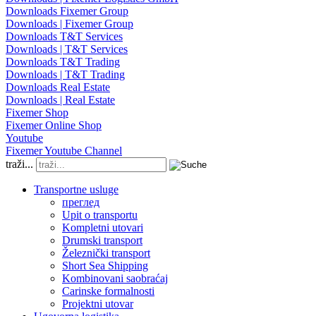
Downloads Fixemer Group
Downloads | Fixemer Group
Downloads T&T Services
Downloads | T&T Services
Downloads T&T Trading
Downloads | T&T Trading
Downloads Real Estate
Downloads | Real Estate
Fixemer Shop
Fixemer Online Shop
Youtube
Fixemer Youtube Channel
traži...
Transportne usluge
преглед
Upit o transportu
Kompletni utovari
Drumski transport
Železnički transport
Short Sea Shipping
Kombinovani saobraćaj
Carinske formalnosti
Projektni utovar