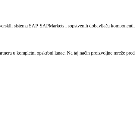
rskih sistema SAP, SAPMarkets i sopstvenih dobavljača komponenti, m
nera u kompletni opskrbni lanac. Na taj način proizvoljne mreže preduz