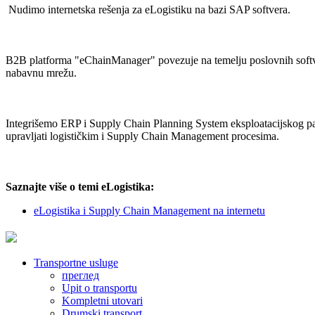
Nudimo internetska rešenja za eLogistiku na bazi SAP softvera.
B2B platforma "eChainManager" povezuje na temelju poslovnih softve
nabavnu mrežu.
Integrišemo ERP i Supply Chain Planning System eksploatacijskog part
upravljati logističkim i Supply Chain Management procesima.
Saznajte više o temi eLogistika:
eLogistika i Supply Chain Management na internetu
Transportne usluge
преглед
Upit o transportu
Kompletni utovari
Drumski transport