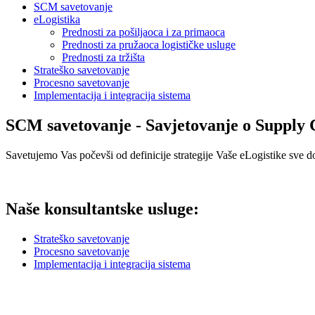
SCM savetovanje
eLogistika
Prednosti za pošiljaoca i za primaoca
Prednosti za pružaoca logističke usluge
Prednosti za tržišta
Strateško savetovanje
Procesno savetovanje
Implementacija i integracija sistema
SCM savetovanje - Savjetovanje o Suppl
Savetujemo Vas počevši od definicije strategije Vaše eLogistike sve do 
Naše konsultantske usluge:
Strateško savetovanje
Procesno savetovanje
Implementacija i integracija sistema