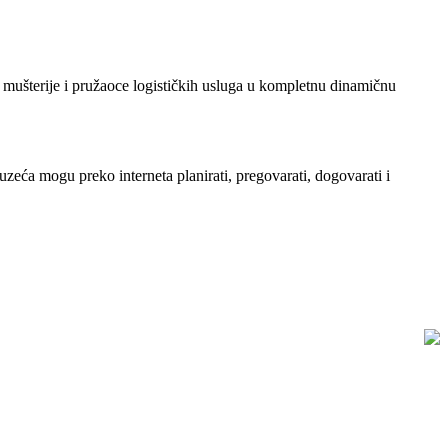
ušterije i pružaoce logističkih usluga u kompletnu dinamičnu
eća mogu preko interneta planirati, pregovarati, dogovarati i