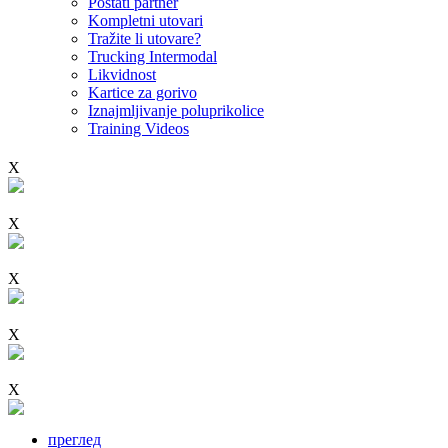
Postati partner
Kompletni utovari
Tražite li utovare?
Trucking Intermodal
Likvidnost
Kartice za gorivo
Iznajmljivanje poluprikolice
Training Videos
X
X
X
X
X
преглед