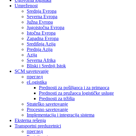
Ugovorna logistika
Umreženost
Srednja Evropa
Severna Evropa
Južna Evropa
Jugoistočna Evropa
Istočna Evropa
Zapadna Evropa
Središnja Azija
Prednja Azija
Azija
Severna Afrika
Bliski i Srednji Istok
SCM savetovanje
преглед
eLogistika
Prednosti za pošiljaoca i za primaoca
Prednosti za pružaoca logističke usluge
Prednosti za tržišta
Strateško savetovanje
Procesno savetovanje
Implementacija i integracija sistema
Eksterna rešenja
Transportni preduzetnici
преглед