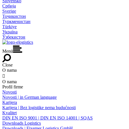
Slovensko
Србија
Sverige
Тоҷикистон
Туркменистан
Türkiye
Україна
Ўзбекистон
Menü
Close
O nama

O nama
Profil firme
Novosti
Novosti | in German language
Karijera
Karijera | Bez logistike nema budućnosti
Kvalitet
DIN EN ISO 9001 | DIN EN ISO 14001 | SQAS
Downloads Logistics
Downloads | Fixemer Logistics GmbH