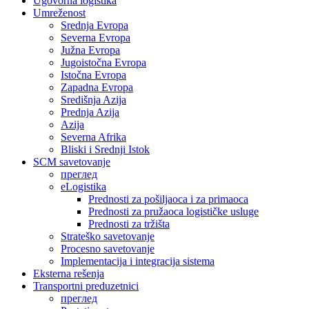
Ugovorna logistika
Umreženost
Srednja Evropa
Severna Evropa
Južna Evropa
Jugoistočna Evropa
Istočna Evropa
Zapadna Evropa
Središnja Azija
Prednja Azija
Azija
Severna Afrika
Bliski i Srednji Istok
SCM savetovanje
преглед
eLogistika
Prednosti za pošiljaoca i za primaoca
Prednosti za pružaoca logističke usluge
Prednosti za tržišta
Strateško savetovanje
Procesno savetovanje
Implementacija i integracija sistema
Eksterna rešenja
Transportni preduzetnici
преглед