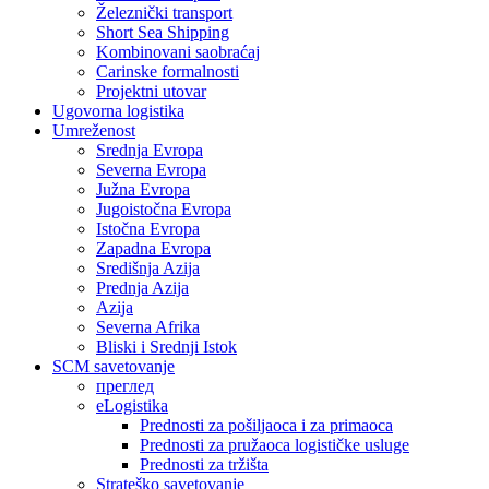
Železnički transport
Short Sea Shipping
Kombinovani saobraćaj
Carinske formalnosti
Projektni utovar
Ugovorna logistika
Umreženost
Srednja Evropa
Severna Evropa
Južna Evropa
Jugoistočna Evropa
Istočna Evropa
Zapadna Evropa
Središnja Azija
Prednja Azija
Azija
Severna Afrika
Bliski i Srednji Istok
SCM savetovanje
преглед
eLogistika
Prednosti za pošiljaoca i za primaoca
Prednosti za pružaoca logističke usluge
Prednosti za tržišta
Strateško savetovanje