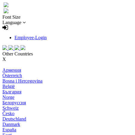
Font Size
Language
Employee-Login
Other Countries
X
Армения
Österreich
Bosna i Hercegovina
België
България
Norge
Белоруссия
Schweiz
Česko
Deutschland
Danmark
España