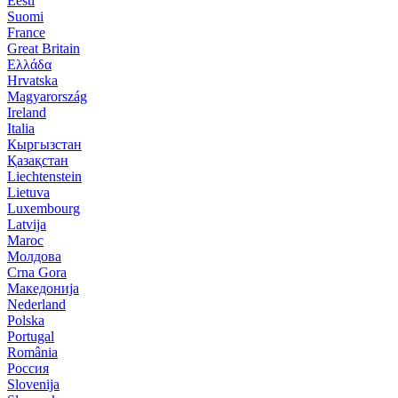
Eesti
Suomi
France
Great Britain
Ελλάδα
Hrvatska
Magyarország
Ireland
Italia
Кыргызстан
Қазақстан
Liechtenstein
Lietuva
Luxembourg
Latvija
Maroc
Молдова
Crna Gora
Македонија
Nederland
Polska
Portugal
România
Россия
Slovenija