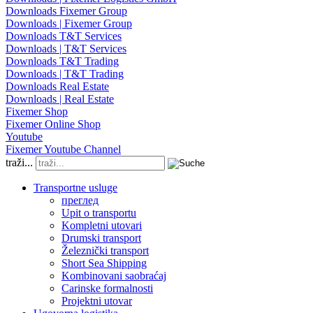
Downloads Fixemer Group
Downloads | Fixemer Group
Downloads T&T Services
Downloads | T&T Services
Downloads T&T Trading
Downloads | T&T Trading
Downloads Real Estate
Downloads | Real Estate
Fixemer Shop
Fixemer Online Shop
Youtube
Fixemer Youtube Channel
traži...
Transportne usluge
преглед
Upit o transportu
Kompletni utovari
Drumski transport
Železnički transport
Short Sea Shipping
Kombinovani saobraćaj
Carinske formalnosti
Projektni utovar