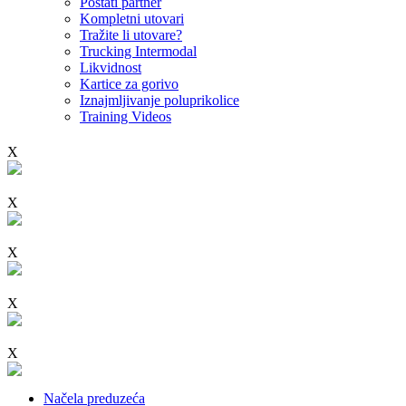
Postati partner
Kompletni utovari
Tražite li utovare?
Trucking Intermodal
Likvidnost
Kartice za gorivo
Iznajmljivanje poluprikolice
Training Videos
X
X
X
X
X
Načela preduzeća