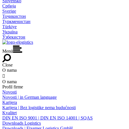
Slovensko
Србија
Sverige
Тоҷикистон
Туркменистан
Türkiye
Україна
Ўзбекистон
Menü
Close
O nama

O nama
Profil firme
Novosti
Novosti | in German language
Karijera
Karijera | Bez logistike nema budućnosti
Kvalitet
DIN EN ISO 9001 | DIN EN ISO 14001 | SQAS
Downloads Logistics
Downloads | Fixemer Logistics GmbH