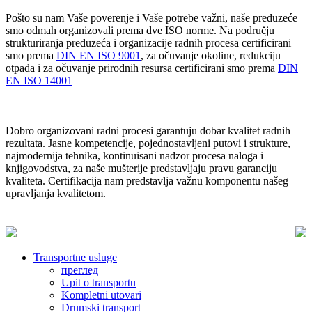
Pošto su nam Vaše poverenje i Vaše potrebe važni, naše preduzeće
smo odmah organizovali prema dve ISO norme. Na području
strukturiranja preduzeća i organizacije radnih procesa certificirani
smo prema
DIN EN ISO 9001
, za očuvanje okoline, redukciju
otpada i za očuvanje prirodnih resursa certificirani smo prema
DIN
EN ISO 14001
Dobro organizovani radni procesi garantuju dobar kvalitet radnih
rezultata. Jasne kompetencije, pojednostavljeni putovi i strukture,
najmodernija tehnika, kontinuisani nadzor procesa naloga i
knjigovodstva, za naše mušterije predstavljaju pravu garanciju
kvaliteta. Certifikacija nam predstavlja važnu komponentu našeg
upravljanja kvalitetom.
Transportne usluge
преглед
Upit o transportu
Kompletni utovari
Drumski transport