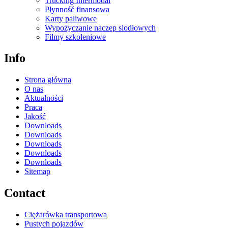
Trucking Intermodal
Płynność finansowa
Karty paliwowe
Wypożyczanie naczep siodłowych
Filmy szkoleniowe
Info
Strona główna
O nas
Aktualności
Praca
Jakość
Downloads
Downloads
Downloads
Downloads
Downloads
Sitemap
Contact
Ciężarówka transportowa
Pustych pojazdów