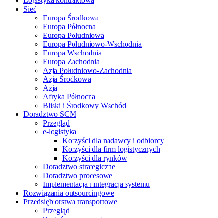
Logistyka kontraktowa
Sieć
Europa Środkowa
Europa Północna
Europa Południowa
Europa Południowo-Wschodnia
Europa Wschodnia
Europa Zachodnia
Azja Południowo-Zachodnia
Azja Środkowa
Azja
Afryka Północna
Bliski i Środkowy Wschód
Doradztwo SCM
Przegląd
e-logistyka
Korzyści dla nadawcy i odbiorcy
Korzyści dla firm logistycznych
Korzyści dla rynków
Doradztwo strategiczne
Doradztwo procesowe
Implementacja i integracja systemu
Rozwiązania outsourcingowe
Przedsiębiorstwa transportowe
Przegląd