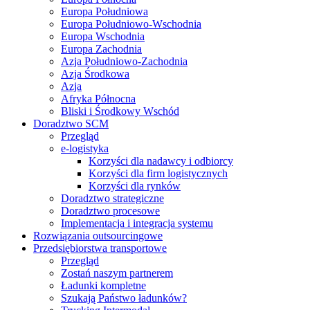
Europa Południowa
Europa Południowo-Wschodnia
Europa Wschodnia
Europa Zachodnia
Azja Południowo-Zachodnia
Azja Środkowa
Azja
Afryka Północna
Bliski i Środkowy Wschód
Doradztwo SCM
Przegląd
e-logistyka
Korzyści dla nadawcy i odbiorcy
Korzyści dla firm logistycznych
Korzyści dla rynków
Doradztwo strategiczne
Doradztwo procesowe
Implementacja i integracja systemu
Rozwiązania outsourcingowe
Przedsiębiorstwa transportowe
Przegląd
Zostań naszym partnerem
Ładunki kompletne
Szukają Państwo ładunków?