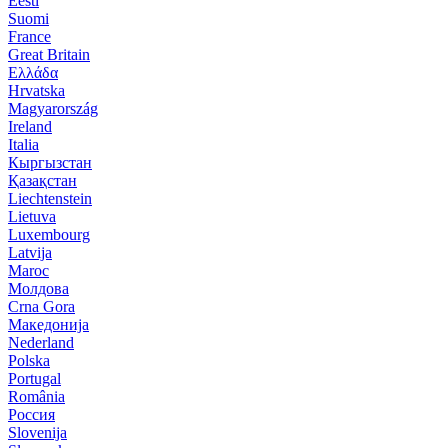
Eesti
Suomi
France
Great Britain
Ελλάδα
Hrvatska
Magyarország
Ireland
Italia
Кыргызстан
Қазақстан
Liechtenstein
Lietuva
Luxembourg
Latvija
Maroc
Молдова
Crna Gora
Македонија
Nederland
Polska
Portugal
România
Россия
Slovenija