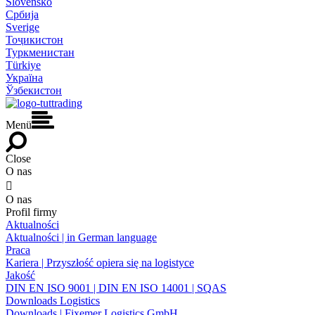
Slovensko
Србија
Sverige
Тоҷикистон
Туркменистан
Türkiye
Україна
Ўзбекистон
Menü
Close
O nas

O nas
Profil firmy
Aktualności
Aktualności | in German language
Praca
Kariera | Przyszłość opiera się na logistyce
Jakość
DIN EN ISO 9001 | DIN EN ISO 14001 | SQAS
Downloads Logistics
Downloads | Fixemer Logistics GmbH