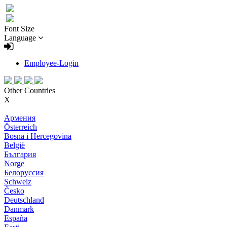
Font Size
Language
Employee-Login
Other Countries
X
Армения
Österreich
Bosna i Hercegovina
België
България
Norge
Белоруссия
Schweiz
Česko
Deutschland
Danmark
España