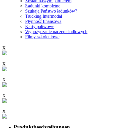
Zostań naszym partnerem
Ładunki kompletne
Szukają Państwo ładunków?
Trucking Intermodal
Płynność finansowa
Karty paliwowe
Wypożyczanie naczep siodłowych
Filmy szkoleniowe
X
X
X
X
X
Produktbeschreibungen