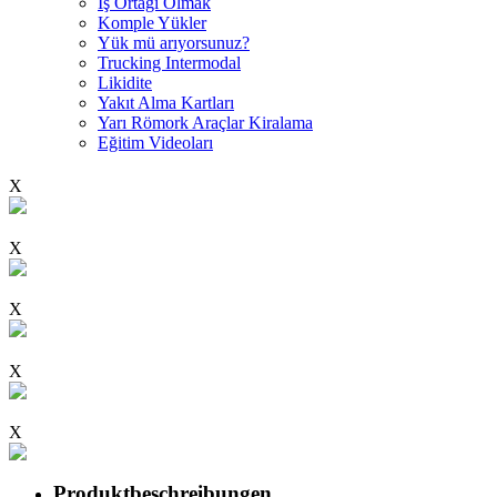
İş Ortağı Olmak
Komple Yükler
Yük mü arıyorsunuz?
Trucking Intermodal
Likidite
Yakıt Alma Kartları
Yarı Römork Araçlar Kiralama
Eğitim Videoları
X
X
X
X
X
Produktbeschreibungen