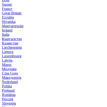
Eesti
Suomi
France
Great Britain
Ελλάδα
Hrvatska
Magyarország
Ireland
Italia
Кыргызстан
Қазақстан
Liechtenstein
Lietuva
Luxembourg
Latvija
Maroc
Молдова
Crna Gora
Македонија
Nederland
Polska
Portugal
România
Россия
Slovenija