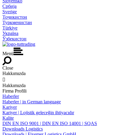
Slovensko
Србија
Sverige
Тоҷикистон
Туркменистан
Türkiye
Україна
Ўзбекистон
Menü
Close
Hakkımızda

Hakkımızda
Firma Profili
Haberler
Haberler | in German language
Kariyer
Kariyer | Lojistik geleceğin ihtiyacıdır
Kalite
DIN EN ISO 9001 | DIN EN ISO 14001 | SQAS
Downloads Logistics
Downloads | Fixemer Logistics GmbH