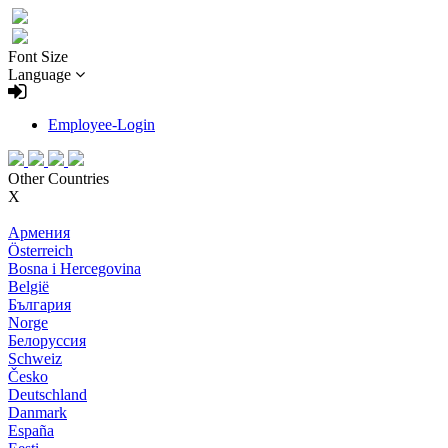
Font Size
Language
Employee-Login
Other Countries
X
Армения
Österreich
Bosna i Hercegovina
België
България
Norge
Белоруссия
Schweiz
Česko
Deutschland
Danmark
España