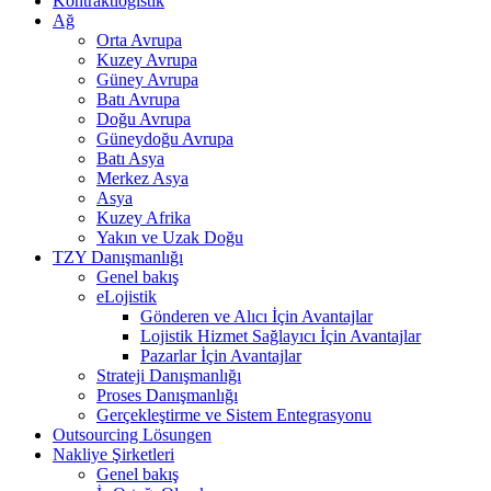
Kontraktlogistik
Ağ
Orta Avrupa
Kuzey Avrupa
Güney Avrupa
Batı Avrupa
Doğu Avrupa
Güneydoğu Avrupa
Batı Asya
Merkez Asya
Asya
Kuzey Afrika
Yakın ve Uzak Doğu
TZY Danışmanlığı
Genel bakış
eLojistik
Gönderen ve Alıcı İçin Avantajlar
Lojistik Hizmet Sağlayıcı İçin Avantajlar
Pazarlar İçin Avantajlar
Strateji Danışmanlığı
Proses Danışmanlığı
Gerçekleştirme ve Sistem Entegrasyonu
Outsourcing Lösungen
Nakliye Şirketleri
Genel bakış