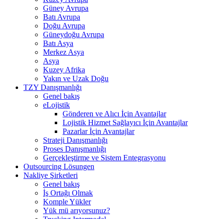
Güney Avrupa
Batı Avrupa
Doğu Avrupa
Güneydoğu Avrupa
Batı Asya
Merkez Asya
Asya
Kuzey Afrika
Yakın ve Uzak Doğu
TZY Danışmanlığı
Genel bakış
eLojistik
Gönderen ve Alıcı İçin Avantajlar
Lojistik Hizmet Sağlayıcı İçin Avantajlar
Pazarlar İçin Avantajlar
Strateji Danışmanlığı
Proses Danışmanlığı
Gerçekleştirme ve Sistem Entegrasyonu
Outsourcing Lösungen
Nakliye Şirketleri
Genel bakış
İş Ortağı Olmak
Komple Yükler
Yük mü arıyorsunuz?