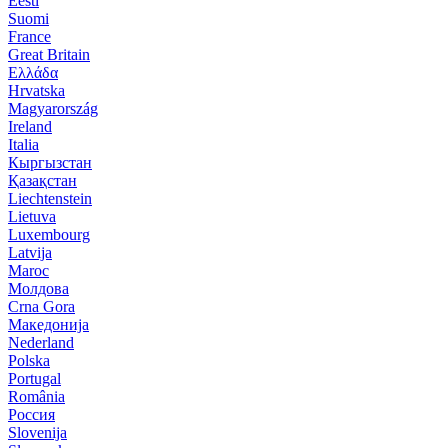
Eesti
Suomi
France
Great Britain
Ελλάδα
Hrvatska
Magyarország
Ireland
Italia
Кыргызстан
Қазақстан
Liechtenstein
Lietuva
Luxembourg
Latvija
Maroc
Молдова
Crna Gora
Македонија
Nederland
Polska
Portugal
România
Россия
Slovenija