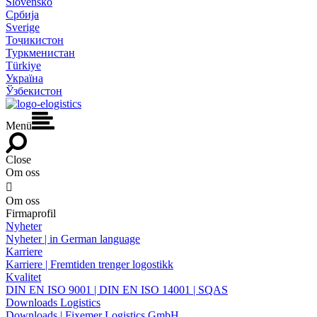
Slovensko
Србија
Sverige
Тоҷикистон
Туркменистан
Türkiye
Україна
Ўзбекистон
Menü
Close
Om oss

Om oss
Firmaprofil
Nyheter
Nyheter | in German language
Karriere
Karriere | Fremtiden trenger logostikk
Kvalitet
DIN EN ISO 9001 | DIN EN ISO 14001 | SQAS
Downloads Logistics
Downloads | Fixemer Logistics GmbH