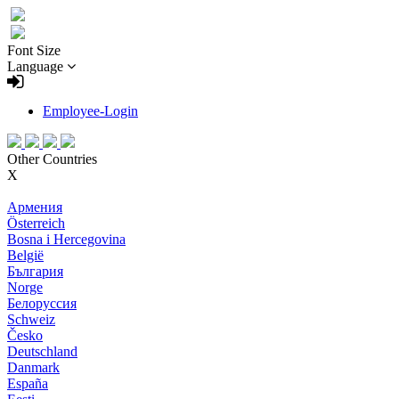
Font Size
Language
Employee-Login
Other Countries
X
Армения
Österreich
Bosna i Hercegovina
België
България
Norge
Белоруссия
Schweiz
Česko
Deutschland
Danmark
España