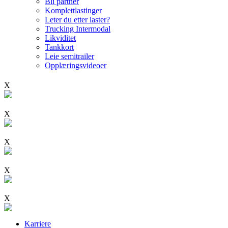
Bli partner
Komplettlastinger
Leter du etter laster?
Trucking Intermodal
Likviditet
Tankkort
Leie semitrailer
Opplæringsvideoer
X
X
X
X
X
Karriere