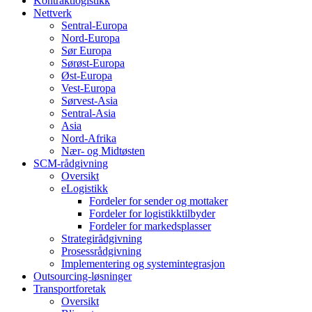
Kontraktlogistikk
Nettverk
Sentral-Europa
Nord-Europa
Sør Europa
Sørøst-Europa
Øst-Europa
Vest-Europa
Sørvest-Asia
Sentral-Asia
Asia
Nord-Afrika
Nær- og Midtøsten
SCM-rådgivning
Oversikt
eLogistikk
Fordeler for sender og mottaker
Fordeler for logistikktilbyder
Fordeler for markedsplasser
Strategirådgivning
Prosessrådgivning
Implementering og systemintegrasjon
Outsourcing-løsninger
Transportforetak
Oversikt