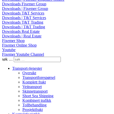
Downloads Fixemer Group
Downloads | Fixemer Group
Downloads T&T Services
Downloads | T&T Services
Downloads T&T Trading
Downloads | T&T Trading
Downloads Real Estate
Downloads | Real Estate
Fixemer Shop
Fixemer Online Shop
Youtube
Fixemer Youtube Channel
søk …
Transport-tjenester
Oversikt
Transportforespørsel
Komplett frakt
Veitransport
Skinnetransport
Short Sea Shipping
Kombinert trafikk
Tollbehandling
Prosjektfrakt