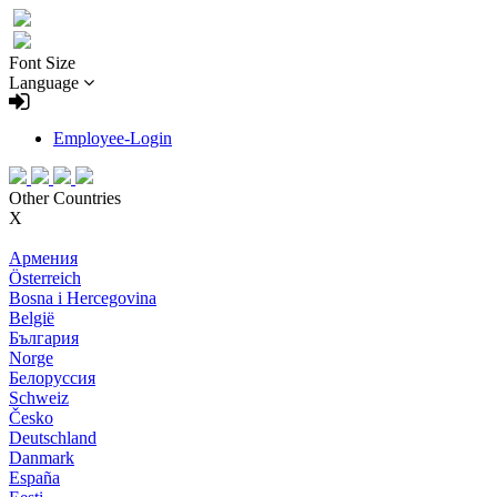
Font Size
Language
Employee-Login
Other Countries
X
Армения
Österreich
Bosna i Hercegovina
België
България
Norge
Белоруссия
Schweiz
Česko
Deutschland
Danmark
España