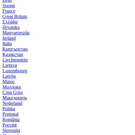
Eesti
Suomi
France
Great Britain
Ελλάδα
Hrvatska
Magyarország
Ireland
Italia
Кыргызстан
Қазақстан
Liechtenstein
Lietuva
Luxembourg
Latvija
Maroc
Молдова
Crna Gora
Македонија
Nederland
Polska
Portugal
România
Россия
Slovenija