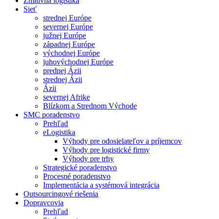
Zmluvná logistika
Sieť
strednej Európe
severnej Európe
južnej Európe
západnej Európe
východnej Európe
juhovýchodnej Európe
prednej Ázii
strednej Ázii
Ázii
severnej Afrike
Blízkom a Strednom Východe
SMC poradenstvo
Prehľad
eLogistika
Výhody pre odosielateľov a príjemcov
Výhody pre logistické firmy
Výhody pre trhy
Strategické poradenstvo
Procesné poradenstvo
Implementácia a systémová integrácia
Outsourcingové riešenia
Dopravcovia
Prehľad