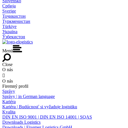
Slovensko
Србија
Sverige
Тоҷикистон
Туркменистан
Türkiye
Україна
Ўзбекистон
Menü
Close
O nás

O nás
Firemný profil
Správy
Správy | in German language
Kariéra
Kariéra | Budúcnosť si vyžaduje logistiku
Kvalita
DIN EN ISO 9001 | DIN EN ISO 14001 | SQAS
Downloads Logistics
Downloads | Fixemer Logistics GmbH