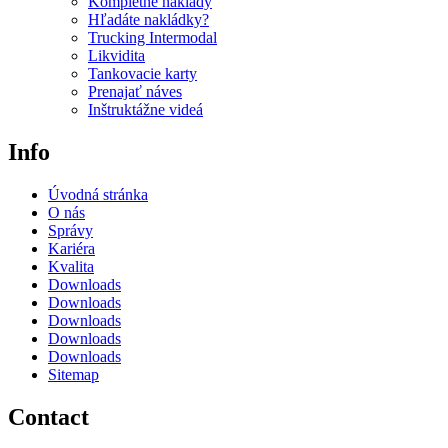
Kompletné náklady
Hľadáte nakládky?
Trucking Intermodal
Likvidita
Tankovacie karty
Prenajať náves
Inštruktážne videá
Info
Úvodná stránka
O nás
Správy
Kariéra
Kvalita
Downloads
Downloads
Downloads
Downloads
Downloads
Sitemap
Contact