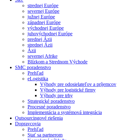
strednej Európe
severnej Európe
južnej Európe
západnej Európe
východnej Európe
juhovýchodnej Európe
prednej Ázii
strednej Ázii
Ázii
severnej Afrike
Blízkom a Strednom Východe
SMC poradenstvo
Prehľad
eLogistika
Výhody pre odosielateľov a príjemcov
Výhody pre logistické firmy
Výhody pre trhy
Strategické poradenstvo
Procesné poradenstvo
Implementácia a systémová integrácia
Outsourcingové riešenia
Dopravcovia
Prehľad
Stať sa partnerom