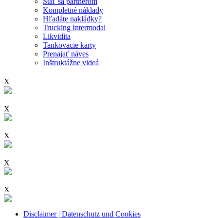
Stať sa partnerom
Kompletné náklady
Hľadáte nakládky?
Trucking Intermodal
Likvidita
Tankovacie karty
Prenajať náves
Inštruktážne videá
X
X
X
X
X
Disclaimer | Datenschutz und Cookies