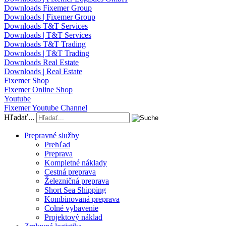
Downloads Fixemer Group
Downloads | Fixemer Group
Downloads T&T Services
Downloads | T&T Services
Downloads T&T Trading
Downloads | T&T Trading
Downloads Real Estate
Downloads | Real Estate
Fixemer Shop
Fixemer Online Shop
Youtube
Fixemer Youtube Channel
Hľadať...
Prepravné služby
Prehľad
Preprava
Kompletné náklady
Cestná preprava
Železničná preprava
Short Sea Shipping
Kombinovaná preprava
Colné vybavenie
Projektový náklad