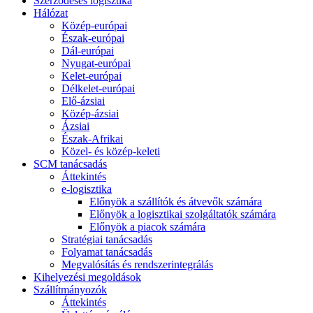
Szerződéses logisztika
Hálózat
Közép-európai
Észak-európai
Dál-európai
Nyugat-európai
Kelet-európai
Délkelet-európai
Elő-ázsiai
Közép-ázsiai
Ázsiai
Észak-Afrikai
Közel- és közép-keleti
SCM tanácsadás
Áttekintés
e-logisztika
Előnyök a szállítók és átvevők számára
Előnyök a logisztikai szolgáltatók számára
Előnyök a piacok számára
Stratégiai tanácsadás
Folyamat tanácsadás
Megvalósítás és rendszerintegrálás
Kihelyezési megoldások
Szállítmányozók
Áttekintés