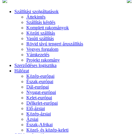
Szállítási szolgáltatások
Áttekintés
Szállítás kérdés
Komplett rakományok
Közúti szállítás
Vasúti szállítás
Rövid távú tengeri áruszállítás
Vegyes forgalom
Vámkezelés
Projekt rakomány
Szerződéses logisztika
Hálózat
Közép-európai
Észak-európai
Dál-európai
Nyugat-európai
Kelet-európai
Délkelet-európai
Elő-ázsiai
Közép-ázsiai
Ázsiai
Észak-Afrikai
Közel- és közép-keleti