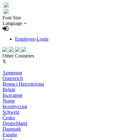
Font Size
Language
Employee-Login
Other Countries
X
Армения
Österreich
Bosna i Hercegovina
België
България
Norge
Белоруссия
Schweiz
Česko
Deutschland
Danmark
España