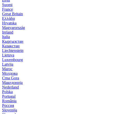
Eesti
Suomi
France
Great Britain
Ελλάδα
Hrvatska
Magyarország
Ireland
Italia
Кыргызстан
Қазақстан
Liechtenstein
Lietuva
Luxembourg
Latvija
Maroc
Молдова
Crna Gora
Македонија
Nederland
Polska
Portugal
România
Россия
Slovenija