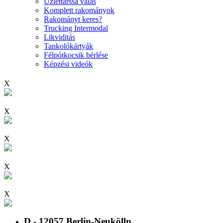
Üzlettárssá válás
Komplett rakományok
Rakományt keres?
Trucking Intermodal
Likviditás
Tankolókártyák
Félpótkocsik bérlése
Képzési videók
X
X
X
X
X
D - 12057 Berlin-Neukölln