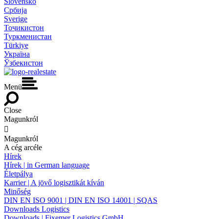
Slovensko
Србија
Sverige
Тоҷикистон
Туркменистан
Türkiye
Україна
Ўзбекистон
Menü
Close
Magunkról

Magunkról
A cég arcéle
Hírek
Hírek | in German language
Életpálya
Karrier | A jövő logisztikát kíván
Minőség
DIN EN ISO 9001 | DIN EN ISO 14001 | SQAS
Downloads Logistics
Downloads | Fixemer Logistics GmbH