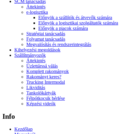
SCM tanácsadás
Áttekintés
e-logisztika
Előnyök a szállítók és átvevők számára
Előnyök a logisztikai szolgáltatók számára
Előnyök a piacok számára
Stratégiai tanácsadás
Folyamat tanácsadás
Megvalósítás és rendszerintegrálás
Kihelyezési megoldások
Szállítmányozók
Áttekintés
Üzlettárssá válás
Komplett rakományok
Rakományt keres?
Trucking Intermodal
Likviditás
Tankolókártyák
Félpótkocsik bérlése
Képzési videók
Info
Kezdőlap