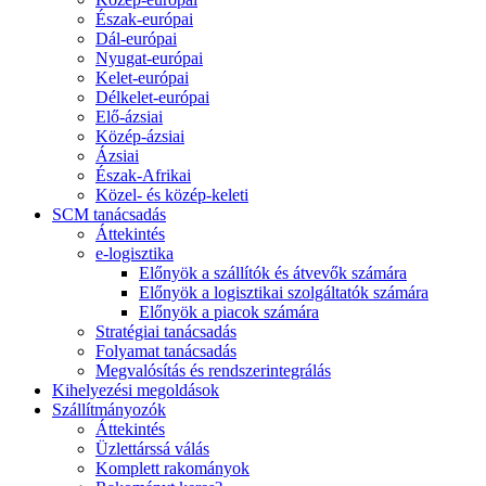
Észak-európai
Dál-európai
Nyugat-európai
Kelet-európai
Délkelet-európai
Elő-ázsiai
Közép-ázsiai
Ázsiai
Észak-Afrikai
Közel- és közép-keleti
SCM tanácsadás
Áttekintés
e-logisztika
Előnyök a szállítók és átvevők számára
Előnyök a logisztikai szolgáltatók számára
Előnyök a piacok számára
Stratégiai tanácsadás
Folyamat tanácsadás
Megvalósítás és rendszerintegrálás
Kihelyezési megoldások
Szállítmányozók
Áttekintés
Üzlettárssá válás
Komplett rakományok