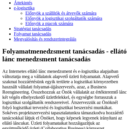
Áttekintés
e-logisztika
Előnyök a szállítók és átvevők számára
Előnyök a logisztikai szolgáltatók számára
Előnyök a piacok számára
Stratégiai tanácsadás
Folyamat tanácsadás
Megvalósítás és rendszerintegrálás
Folyamatmenedzsment tanácsadás - ellátó
lánc menedzsment tanácsadás
Az Internetes ellátó lánc menedzsment és e-logisztika alapjaiban
változtatja meg a vállalatok alapvető üzleti folyamatait. Alapvető
szakmai hozzáértésünk egyik területe a logisztikai környezetben
használt vállalati folyamat-újjászervezés, azaz, a Business
Reengineering. Összehozzuk az Önök vállalatát az értékteremtő lánc
két végén elhelyezkedő üzletfelekkel, és egységbe forrasszuk a
logisztikai szolgáltatók rendszereivel. Átszervezzük az Önöknél
folyó logisztikai tervezési és logisztikai beszerzési munkákat.
Sokéves projektszervezési tapasztalatunkra támaszkodva hozzáértő
tanácsokkal látjuk el Önöket, hogy képesek legyenek irányítani az
ellátó láncukat. Üzleti folyamataikat hozzáigazítjuk az
együttműködő üzleti (Collaborative Business) környezet