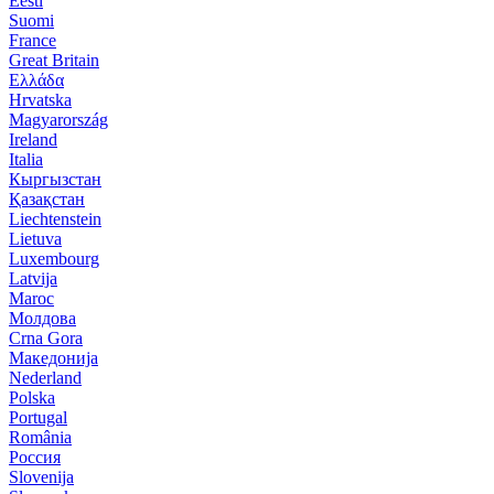
Eesti
Suomi
France
Great Britain
Ελλάδα
Hrvatska
Magyarország
Ireland
Italia
Кыргызстан
Қазақстан
Liechtenstein
Lietuva
Luxembourg
Latvija
Maroc
Молдова
Crna Gora
Македонија
Nederland
Polska
Portugal
România
Россия
Slovenija