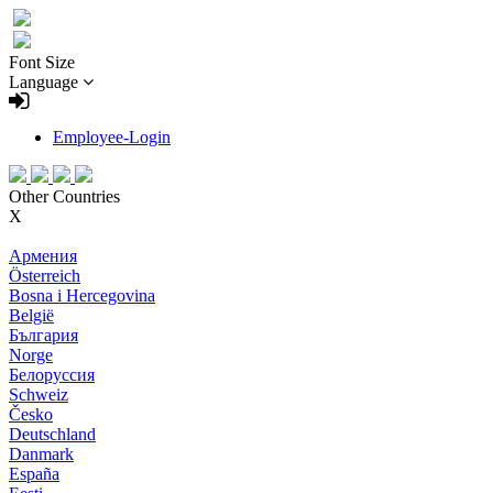
Font Size
Language
Employee-Login
Other Countries
X
Армения
Österreich
Bosna i Hercegovina
België
България
Norge
Белоруссия
Schweiz
Česko
Deutschland
Danmark
España