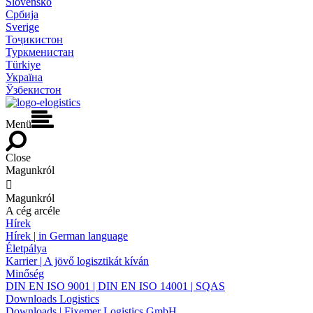
Slovensko
Србија
Sverige
Тоҷикистон
Туркменистан
Türkiye
Україна
Ўзбекистон
Menü
Close
Magunkról

Magunkról
A cég arcéle
Hírek
Hírek | in German language
Életpálya
Karrier | A jövő logisztikát kíván
Minőség
DIN EN ISO 9001 | DIN EN ISO 14001 | SQAS
Downloads Logistics
Downloads | Fixemer Logistics GmbH