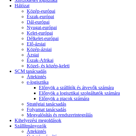
Szerződéses logisztika
Hálózat
Közép-európai
Észak-európai
Dál-európai
Nyugat-európai
Kelet-európai
Délkelet-európai
Elő-ázsiai
Közép-ázsiai
Ázsiai
Észak-Afrikai
Közel- és közép-keleti
SCM tanácsadás
Áttekintés
e-logisztika
Előnyök a szállítók és átvevők számára
Előnyök a logisztikai szolgáltatók számára
Előnyök a piacok számára
Stratégiai tanácsadás
Folyamat tanácsadás
Megvalósítás és rendszerintegrálás
Kihelyezési megoldások
Szállítmányozók
Áttekintés