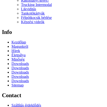
Rakományt keres?
Trucking Intermodal
Likviditás
Tankolókártyák
Félpótkocsik bérlése
Képzési videók
Info
Kezdőlap
Magunkról
Hírek
Életpálya
Minőség
Downloads
Downloads
Downloads
Downloads
Downloads
Sitemap
Contact
Szállítás érdeklődés