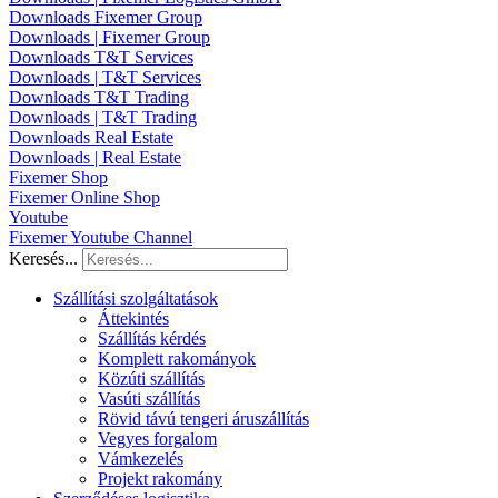
Downloads Fixemer Group
Downloads | Fixemer Group
Downloads T&T Services
Downloads | T&T Services
Downloads T&T Trading
Downloads | T&T Trading
Downloads Real Estate
Downloads | Real Estate
Fixemer Shop
Fixemer Online Shop
Youtube
Fixemer Youtube Channel
Keresés...
Szállítási szolgáltatások
Áttekintés
Szállítás kérdés
Komplett rakományok
Közúti szállítás
Vasúti szállítás
Rövid távú tengeri áruszállítás
Vegyes forgalom
Vámkezelés
Projekt rakomány