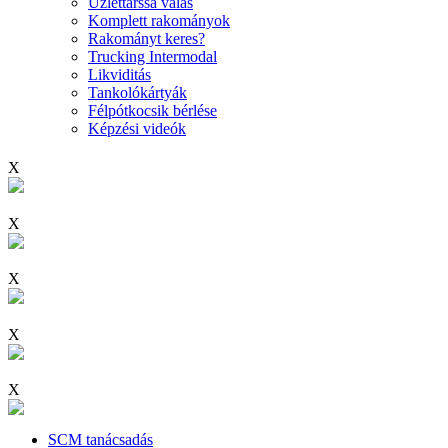
Üzlettárssá válás
Komplett rakományok
Rakományt keres?
Trucking Intermodal
Likviditás
Tankolókártyák
Félpótkocsik bérlése
Képzési videók
X
X
X
X
X
SCM tanácsadás