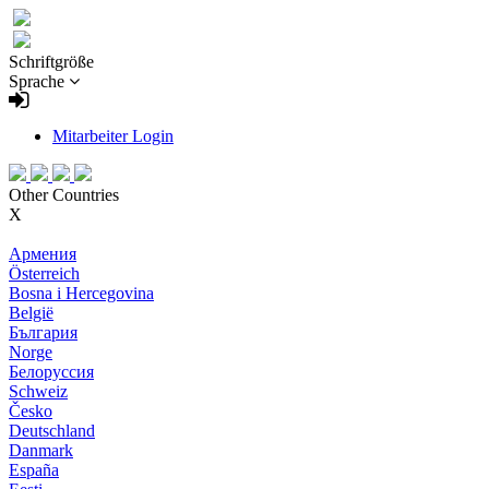
Schriftgröße
Sprache
Mitarbeiter Login
Other Countries
X
Армения
Österreich
Bosna i Hercegovina
België
България
Norge
Белоруссия
Schweiz
Česko
Deutschland
Danmark
España