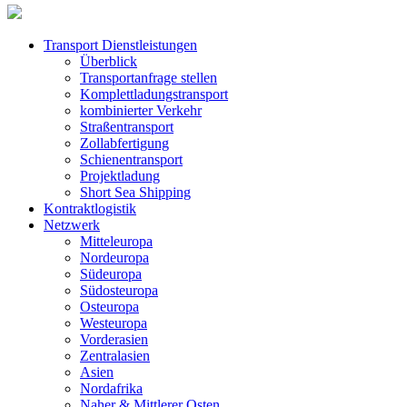
Transport Dienstleistungen
Überblick
Transportanfrage stellen
Komplettladungstransport
kombinierter Verkehr
Straßentransport
Zollabfertigung
Schienentransport
Projektladung
Short Sea Shipping
Kontraktlogistik
Netzwerk
Mitteleuropa
Nordeuropa
Südeuropa
Südosteuropa
Osteuropa
Westeuropa
Vorderasien
Zentralasien
Asien
Nordafrika
Naher & Mittlerer Osten