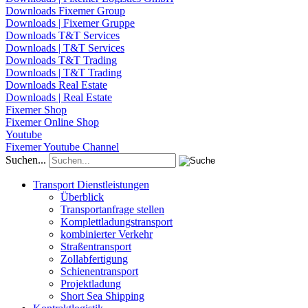
Downloads Fixemer Group
Downloads | Fixemer Gruppe
Downloads T&T Services
Downloads | T&T Services
Downloads T&T Trading
Downloads | T&T Trading
Downloads Real Estate
Downloads | Real Estate
Fixemer Shop
Fixemer Online Shop
Youtube
Fixemer Youtube Channel
Suchen...
Transport Dienstleistungen
Überblick
Transportanfrage stellen
Komplettladungstransport
kombinierter Verkehr
Straßentransport
Zollabfertigung
Schienentransport
Projektladung
Short Sea Shipping