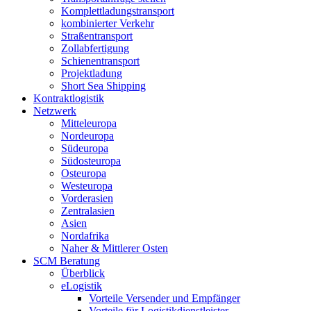
Komplettladungstransport
kombinierter Verkehr
Straßentransport
Zollabfertigung
Schienentransport
Projektladung
Short Sea Shipping
Kontraktlogistik
Netzwerk
Mitteleuropa
Nordeuropa
Südeuropa
Südosteuropa
Osteuropa
Westeuropa
Vorderasien
Zentralasien
Asien
Nordafrika
Naher & Mittlerer Osten
SCM Beratung
Überblick
eLogistik
Vorteile Versender und Empfänger
Vorteile für Logistikdienstleister