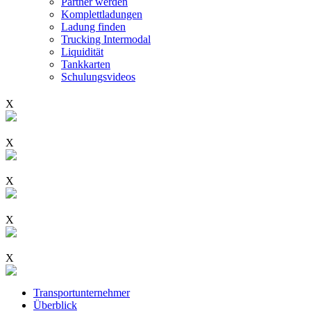
Partner werden
Komplettladungen
Ladung finden
Trucking Intermodal
Liquidität
Tankkarten
Schulungsvideos
X
X
X
X
X
Transportunternehmer
Überblick