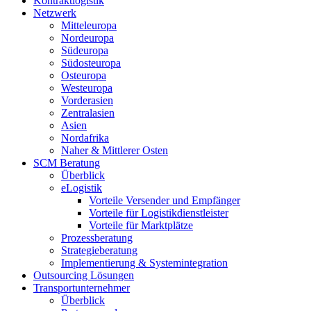
Kontraktlogistik
Netzwerk
Mitteleuropa
Nordeuropa
Südeuropa
Südosteuropa
Osteuropa
Westeuropa
Vorderasien
Zentralasien
Asien
Nordafrika
Naher & Mittlerer Osten
SCM Beratung
Überblick
eLogistik
Vorteile Versender und Empfänger
Vorteile für Logistikdienstleister
Vorteile für Marktplätze
Prozessberatung
Strategieberatung
Implementierung & Systemintegration
Outsourcing Lösungen
Transportunternehmer
Überblick