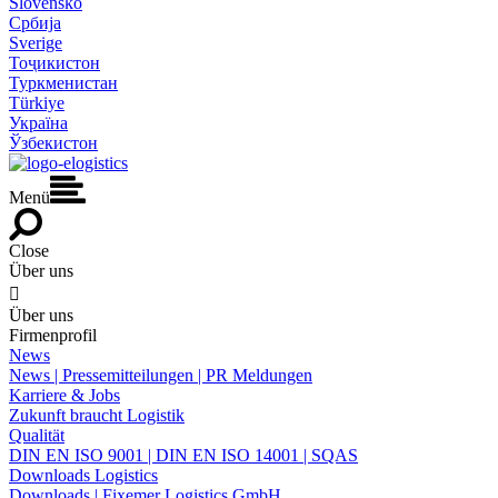
Slovensko
Србија
Sverige
Тоҷикистон
Туркменистан
Türkiye
Україна
Ўзбекистон
Menü
Close
Über uns

Über uns
Firmenprofil
News
News | Pressemitteilungen | PR Meldungen
Karriere & Jobs
Zukunft braucht Logistik
Qualität
DIN EN ISO 9001 | DIN EN ISO 14001 | SQAS
Downloads Logistics
Downloads | Fixemer Logistics GmbH