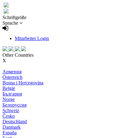
Schriftgröße
Sprache
Mitarbeiter Login
Other Countries
X
Армения
Österreich
Bosna i Hercegovina
België
България
Norge
Белоруссия
Schweiz
Česko
Deutschland
Danmark
España