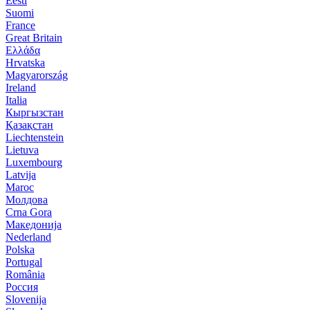
Eesti
Suomi
France
Great Britain
Ελλάδα
Hrvatska
Magyarország
Ireland
Italia
Кыргызстан
Қазақстан
Liechtenstein
Lietuva
Luxembourg
Latvija
Maroc
Молдова
Crna Gora
Македонија
Nederland
Polska
Portugal
România
Россия
Slovenija